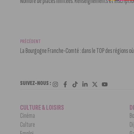
Nombre de places limitées. Renseignements et inscriptio
PRÉCÉDENT
La Bourgogne Franche-Comté : dans le TOP des régions où
SUIVEZ-NOUS :
CULTURE & LOISIRS
D
Cinéma
Bo
Culture
Di
Emploi
G