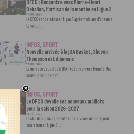
DFCO : Rencontre avec Pierre-Henri
Deballon, l’artisan de la montée en Ligue 2
7 AOÛT, 2026
Le DFCO est de retour en Ligue 2 après trois ans d’absence.
La saison...
INFOS
,
SPORT
Nouvelle arrivée à la JDA Basket, Shevon
Thompson est dijonnais
7 AOÛT, 2026
Le mercato estival de la JDA n’est pas encore terminé. Une
nouvelle recrue vient...
INFOS
,
SPORT
Le DFCO dévoile ses nouveaux maillots
pour la saison 2026-2027
6 AOÛT, 2026
Le club dijonnais a présenté ses nouveaux maillots pour
son retour en Ligue 2....