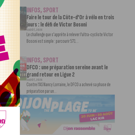
INFOS
,
SPORT
Faire le tour de la Côte-d’Or à vélo en trois
jours : le défi de Victor Bosoni
5 AOÛT, 2026
Le challenge que s’apprête à relever l’ultra-cycliste Victor
Bosoni est simple : parcourir 571...
INFOS
,
SPORT
DFCO : une préparation sereine avant le
grand retour en Ligue 2
3 AOÛT, 2026
Contre l’AS Nancy Lorraine, le DFCO a achevé sa phase de
préparation par un...