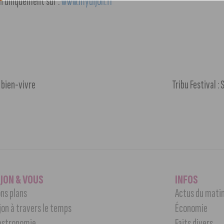
n uniquement sur :
www.mydijon.fr
 bien-vivre
Tribu Festival 
IJON & VOUS
INFOS
ns plans
Actus du mati
jon à travers le temps
Économie
astronomie
Faits divers