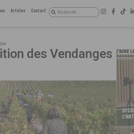
aux
Articles
Contact
ijon
dition des Vendanges
J'AIME L
DFCO
L’ART