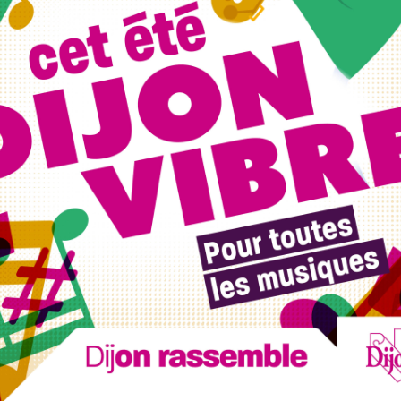
culture de Côte-d’Or.
, organisée en digestif des festivités de la Fête de la
riginale le domaine de 8 hectares, planté en pinot noir et
eurs d’un jour, plus exactement le temps d’une heure ou
leine nature, tout en se familiarisant aux techniques
animés par l’envie de partager leur savoir-faire.