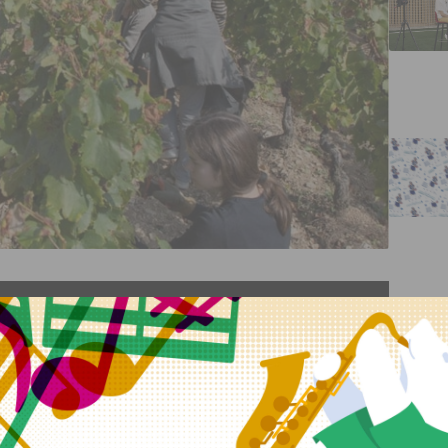
désormais par Marc Soyard, le domaine viticole du plateau
 «
Dijon fête la Gastronomie
», les Vendanges citoyennes de