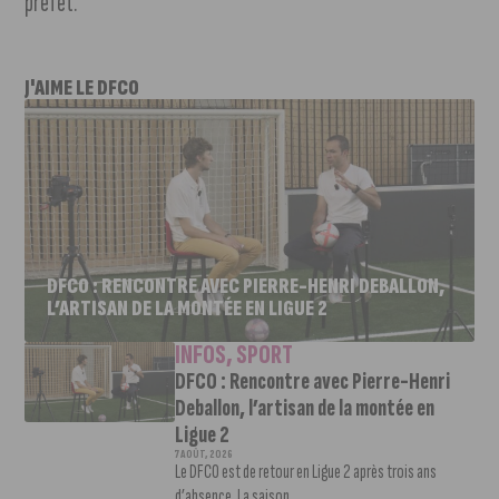
préfet.
J'AIME LE DFCO
DFCO : RENCONTRE AVEC PIERRE-HENRI DEBALLON,
L’ARTISAN DE LA MONTÉE EN LIGUE 2
INFOS
,
SPORT
DFCO : Rencontre avec Pierre-Henri
Deballon, l’artisan de la montée en
Ligue 2
7 AOÛT, 2026
Le DFCO est de retour en Ligue 2 après trois ans
d’absence. La saison...