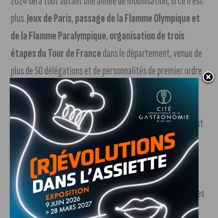
2024 sera tout autant une année de mobilisation, si ce n’est
plus.
Jeux de Paris
,
passage de la Flamme Olympique et
de la Flamme Paralympique
,
organisation de trois
étapes du Tour de France
dans le département, venue de
plus de 50 délégations et de personnalités de premier ordre
pour le
45e Congrès Mondial de la Vigne et du Vin
à
Dijon… «
La France sera sous le feu des projecteurs
mondiaux »
, a rappelé Franck Robine. Pour rappel, le pays est
actuellement au niveau maximal de vigilance du plan
Vigipirate. La préfecture de la Côte-d’Or a organisé le 28
novembre dernier, au Stade Gaston Gérard, un exercice de
simulation de grande ampleur pour entrainer et préparer les
forces d’intervention, et tester leur réactivité, ainsi que