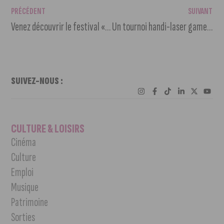
PRÉCÉDENT
SUIVANT
Venez découvrir le festival « La Fontaine du Rire »
Un tournoi handi-laser game interentreprises à Saint-Apollinaire en février
SUIVEZ-NOUS :
CULTURE & LOISIRS
Cinéma
Culture
Emploi
Musique
Patrimoine
Sorties