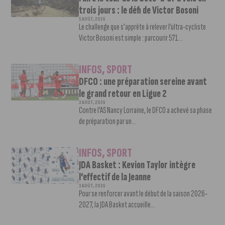
trois jours : le défi de Victor Bosoni
5 AOÛT, 2026
Le challenge que s’apprête à relever l’ultra-cycliste
Victor Bosoni est simple : parcourir 571...
INFOS
,
SPORT
DFCO : une préparation sereine avant
le grand retour en Ligue 2
3 AOÛT, 2026
Contre l’AS Nancy Lorraine, le DFCO a achevé sa phase
de préparation par un...
INFOS
,
SPORT
JDA Basket : Kevion Taylor intègre
l’effectif de la Jeanne
3 AOÛT, 2026
Pour se renforcer avant le début de la saison 2026-
2027, la JDA Basket accueille...