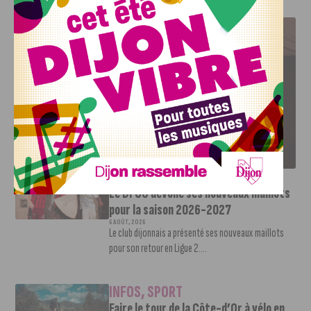
J'AIME LE DFCO
LE DFCO DÉVOILE SES NOUVEAUX MAILLOTS POUR LA
SAISON 2026-2027
INFOS
,
SPORT
Le DFCO dévoile ses nouveaux maillots
pour la saison 2026-2027
6 AOÛT, 2026
Le club dijonnais a présenté ses nouveaux maillots
pour son retour en Ligue 2....
INFOS
,
SPORT
Faire le tour de la Côte-d’Or à vélo en