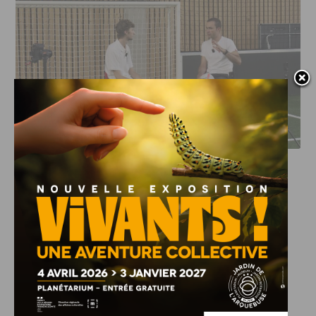
DFCO : RENCONTRE AVEC PIERRE-HENRI DEBALLON,
L’ARTISAN DE LA MONTÉE EN LIGUE 2
INFOS
,
SPORT
DFCO : Rencontre avec Pierre-Henri
Deballon, l’artisan de la montée en
Ligue 2
7 AOÛT, 2026
Le DFCO est de retour en Ligue 2 après trois ans
d’absence. La saison...
INFOS
,
SPORT
Nouvelle arrivée à la JDA Basket,