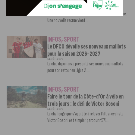
Shevon Thompson est dijonnais
7 AOÛT, 2026
Le mercato estival de la JDA n’est pas encore terminé.
Une nouvelle recrue vient...
INFOS
,
SPORT
Le DFCO dévoile ses nouveaux maillots
pour la saison 2026-2027
6 AOÛT, 2026
Le club dijonnais a présenté ses nouveaux maillots
pour son retour en Ligue 2....
INFOS
,
SPORT
Faire le tour de la Côte-d’Or à vélo en
trois jours : le défi de Victor Bosoni
5 AOÛT, 2026
Le challenge que s’apprête à relever l’ultra-cycliste
Victor Bosoni est simple : parcourir 571...