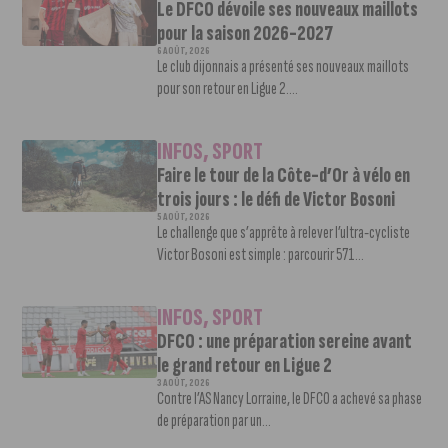
Le DFCO dévoile ses nouveaux maillots
pour la saison 2026-2027
6 AOÛT, 2026
Le club dijonnais a présenté ses nouveaux maillots
pour son retour en Ligue 2....
INFOS
,
SPORT
Faire le tour de la Côte-d’Or à vélo en
trois jours : le défi de Victor Bosoni
5 AOÛT, 2026
Le challenge que s’apprête à relever l’ultra-cycliste
Victor Bosoni est simple : parcourir 571...
INFOS
,
SPORT
DFCO : une préparation sereine avant
le grand retour en Ligue 2
3 AOÛT, 2026
Contre l’AS Nancy Lorraine, le DFCO a achevé sa phase
de préparation par un...