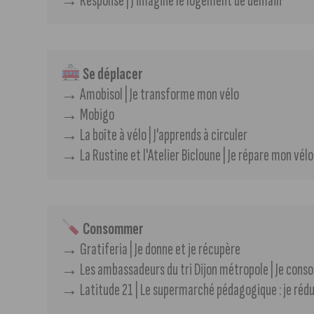
→​ Response | J'imagine le logement de demain
Se déplacer
→ Amobisol | Je transforme mon vélo
→​​​ Mobigo
→​​ La boîte à vélo | J'apprends à circuler
→​​​ La Rustine et l'Atelier Bicloune | Je répare mon vélo
Consommer
→​​ Gratiferia | Je donne et je récupère
→​​​ Les ambassadeurs du tri Dijon métropole | Je co
→​ Latitude 21 | Le supermarché pédagogique : je rédu