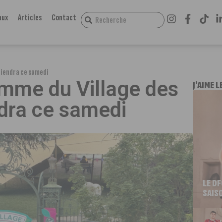
aux
Articles
Contact
tiendra ce samedi
mme du Village des
J'AIME L
ndra ce samedi
LE D
SAIS