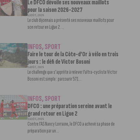
Le DFCO dévoile ses nouveaux maillots
pour la saison 2026-2027
6 AOÛT, 2026
Le club dijonnais a présenté ses nouveaux maillots pour
son retour en Ligue 2....
INFOS
,
SPORT
Faire le tour de la Côte-d’Or à vélo en trois
jours : le défi de Victor Bosoni
5 AOÛT, 2026
Le challenge que s’apprête à relever l’ultra-cycliste Victor
Bosoni est simple : parcourir 571...
INFOS
,
SPORT
DFCO : une préparation sereine avant le
grand retour en Ligue 2
3 AOÛT, 2026
Contre l’AS Nancy Lorraine, le DFCO a achevé sa phase de
préparation par un...