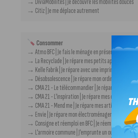
→​​​ DiviaMobilités | Je découvre les mobilités douces
→​​ Citiz | Je me déplace autrement
Consommer
→​​ Atmo BFC | Je fais le ménage en préservant l'env
​​​→ La Recyclade | Je répare mes petits appareils élec
→​ Kelle Fabrik | Je répare avec une imprimante 3D
→​ Désobsolescence | Je répare mon ordinateur
→​ CMA 21 - Le télécommandier | Je répare mes tél
→​ CMA 21 - L'inspiration | Je répare mes chaises et fa
→​ CMA 21 - Mend me | Je répare mes articles de mod
→​ Envie | Je répare mon électroménager
→​ Consigne et réemploi en BFC | Je réemploie mes em
→​ L'armoire commune | J'emprunte un outil