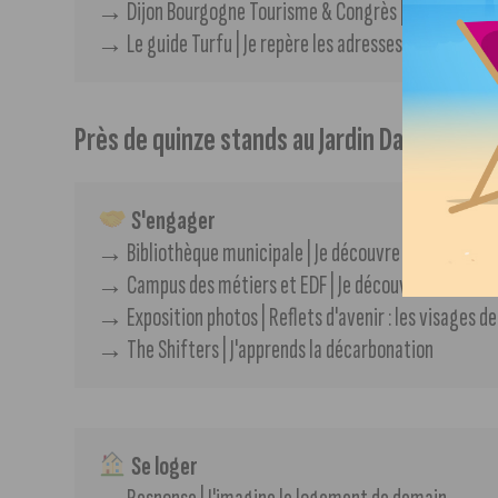
→​ Dijon Bourgogne Tourisme & Congrès | Je visite en
→​ Le guide Turfu | Je repère les adresses engagées
Près de quinze stands au Jardin Darcy
 S'engager
→​​​ Bibliothèque municipale | Je découvre les ressourc
→​ Campus des métiers et EDF | Je découvre les méti
→​ Exposition photos | Reflets d'avenir : les visages de
→​ The Shifters | J'apprends la décarbonation
 Se loger