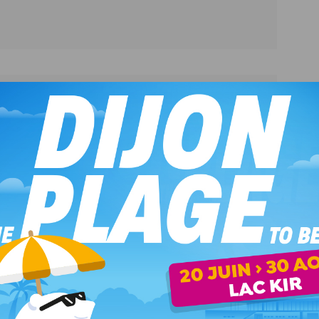
ironnement et ma santé
triques
écommandes
uteuils
e
ballages en verre