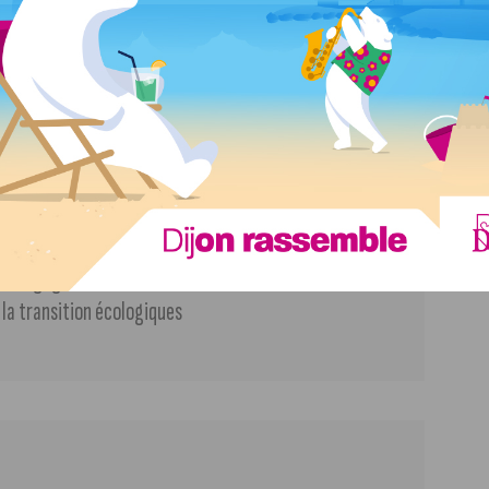
 mode éco-responsable
es de la bibliothèque et sa grainothèque
ers engagés
 la transition écologiques