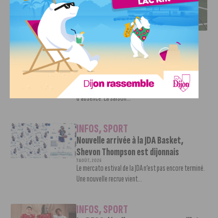
DFCO : RENCONTRE AVEC PIERRE-HENRI DEBALLON,
L’ARTISAN DE LA MONTÉE EN LIGUE 2
INFOS
,
SPORT
DFCO : Rencontre avec Pierre-Henri
Deballon, l’artisan de la montée en
Ligue 2
7 AOÛT, 2026
Le DFCO est de retour en Ligue 2 après trois ans
d’absence. La saison...
INFOS
,
SPORT
Nouvelle arrivée à la JDA Basket,
Shevon Thompson est dijonnais
7 AOÛT, 2026
Le mercato estival de la JDA n’est pas encore terminé.
Une nouvelle recrue vient...
INFOS
,
SPORT