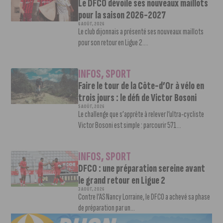
Le DFCO dévoile ses nouveaux maillots
pour la saison 2026-2027
6 AOÛT, 2026
Le club dijonnais a présenté ses nouveaux maillots
pour son retour en Ligue 2....
INFOS
,
SPORT
Faire le tour de la Côte-d’Or à vélo en
trois jours : le défi de Victor Bosoni
5 AOÛT, 2026
Le challenge que s’apprête à relever l’ultra-cycliste
Victor Bosoni est simple : parcourir 571...
INFOS
,
SPORT
DFCO : une préparation sereine avant
le grand retour en Ligue 2
3 AOÛT, 2026
Contre l’AS Nancy Lorraine, le DFCO a achevé sa phase
de préparation par un...