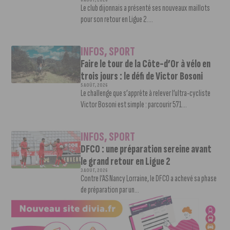
6 AOÛT, 2026
Le club dijonnais a présenté ses nouveaux maillots
pour son retour en Ligue 2....
INFOS
,
SPORT
Faire le tour de la Côte-d’Or à vélo en
trois jours : le défi de Victor Bosoni
5 AOÛT, 2026
Le challenge que s’apprête à relever l’ultra-cycliste
Victor Bosoni est simple : parcourir 571...
INFOS
,
SPORT
DFCO : une préparation sereine avant
le grand retour en Ligue 2
3 AOÛT, 2026
Contre l’AS Nancy Lorraine, le DFCO a achevé sa phase
de préparation par un...