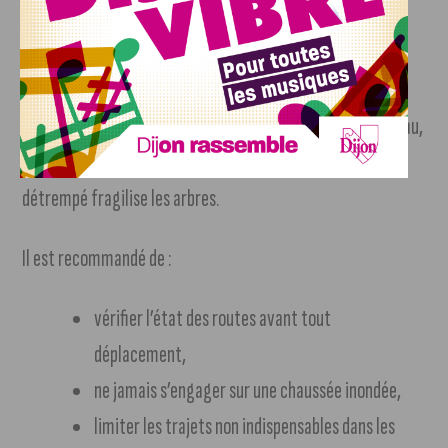
Prudence recommandée
À Dijon, la situation reste maîtrisée mais fragile. Les
autorités appellent à la vigilance aux abords des cours d’eau,
sur les chemins ruraux et dans les zones boisées où le sol
détrempé fragilise les arbres.
Il est recommandé de :
vérifier l’état des routes avant tout
déplacement,
ne jamais s’engager sur une chaussée inondée,
limiter les trajets non indispensables dans les