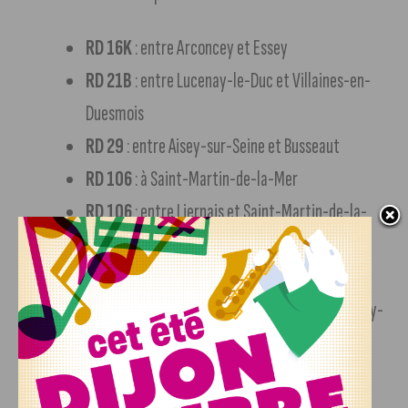
RD 16K
: entre Arconcey et Essey
RD 21B
: entre Lucenay-le-Duc et Villaines-en-
Duesmois
RD 29
: entre Aisey-sur-Seine et Busseaut
RD 106
: à Saint-Martin-de-la-Mer
RD 106
: entre Liernais et Saint-Martin-de-la-
Mer
RD 119
: à La Roche-Vanneau
RD 954
: entre Venarey-les-Laumes et Grésigny-
Sainte-Reine
RD 959
: entre Bure-les-Templiers et Beneuvre