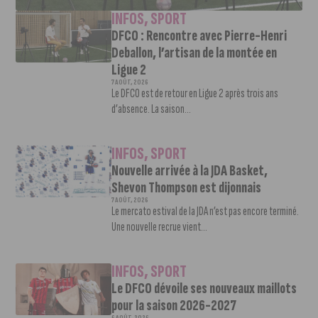
INFOS
,
SPORT
DFCO : Rencontre avec Pierre-Henri
Deballon, l’artisan de la montée en
Ligue 2
7 AOÛT, 2026
Le DFCO est de retour en Ligue 2 après trois ans
d’absence. La saison...
INFOS
,
SPORT
Nouvelle arrivée à la JDA Basket,
Shevon Thompson est dijonnais
7 AOÛT, 2026
Le mercato estival de la JDA n’est pas encore terminé.
Une nouvelle recrue vient...
INFOS
,
SPORT
Le DFCO dévoile ses nouveaux maillots
pour la saison 2026-2027