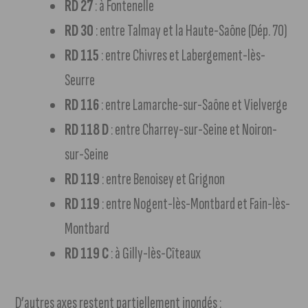
RD 27
: à Fontenelle
RD 30
: entre Talmay et la Haute-Saône (Dép. 70)
RD 115
: entre Chivres et Labergement-lès-
Seurre
RD 116
: entre Lamarche-sur-Saône et Vielverge
RD 118 D
: entre Charrey-sur-Seine et Noiron-
sur-Seine
RD 119
: entre Benoisey et Grignon
RD 119
: entre Nogent-lès-Montbard et Fain-lès-
Montbard
RD 119 C
: à Gilly-lès-Cîteaux
D’autres axes restent partiellement inondés :