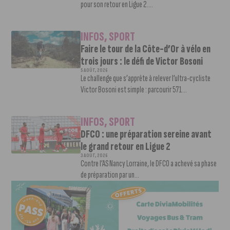
pour son retour en Ligue 2....
INFOS
,
SPORT
Faire le tour de la Côte-d’Or à vélo en
trois jours : le défi de Victor Bosoni
5 AOÛT, 2026
Le challenge que s’apprête à relever l’ultra-cycliste
Victor Bosoni est simple : parcourir 571...
INFOS
,
SPORT
DFCO : une préparation sereine avant
le grand retour en Ligue 2
3 AOÛT, 2026
Contre l’AS Nancy Lorraine, le DFCO a achevé sa phase
de préparation par un...