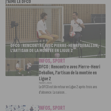
J'AIME LE DFCO
DFCO : RENCONTRE AVEC PIERRE-HENRI DEBALLON,
L’ARTISAN DE LA MONTÉE EN LIGUE 2
INFOS
,
SPORT
DFCO : Rencontre avec Pierre-Henri
Deballon, l’artisan de la montée en
Ligue 2
7 AOÛT, 2026
Le DFCO est de retour en Ligue 2 après trois ans
d’absence. La saison...
INFOS
,
SPORT