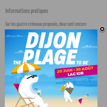
Informations pratiques
Sur les quatre créneaux proposés, deux sont encore
disponibles : entre 8 h et 9 h, et entre 11 h et 12 h.
L’Esplanade Erasme de l’Université de Bourgogne sera non
seulement le point de départ, mais également le point
d’arrivée.
Pour réserver votre place et avoir plus d’informations,
rendez-vous sur le
site de l’événement (suivre notre lien)
.