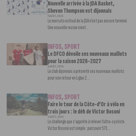
Nouvelle arrivée à la JDA Basket,
Shevon Thompson est dijonnais
7 AOÛT, 2026
Le mercato estival de la JDA n’est pas encore terminé.
Une nouvelle recrue vient...
INFOS
,
SPORT
Le DFCO dévoile ses nouveaux maillots
pour la saison 2026-2027
6 AOÛT, 2026
Le club dijonnais a présenté ses nouveaux maillots
pour son retour en Ligue 2....
INFOS
,
SPORT
Faire le tour de la Côte-d’Or à vélo en
trois jours : le défi de Victor Bosoni
5 AOÛT, 2026
Le challenge que s’apprête à relever l’ultra-cycliste
Victor Bosoni est simple : parcourir 571...