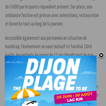
de 5 000 participants répondent présent. Sur place, une
ambiance festive est prévue avec animations, restauration
et buvette tout au long de la journée.
Accessible également aux personnes en situation de
handicap, l’événement se veut inclusif et familial. Côté
tarifs, les enfants de moins de 12 ans bénéficient de prix
réduits, tandis que les adultes devront compter entre une
dizaine et une vingtaine d’euros.
Une belle occasion de (re)découvrir Dijon autrement… et de
pédaler dans des lieux où l’on ne met habituellement jamais
les roues.