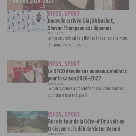
SAISON 2026-2027
INFOS
,
SPORT
Nouvelle arrivée à la JDA Basket,
Shevon Thompson est dijonnais
7 AOÛT, 2026
Le mercato estival de la JDA n’est pas encore terminé.
Une nouvelle recrue vient...
INFOS
,
SPORT
Le DFCO dévoile ses nouveaux maillots
pour la saison 2026-2027
6 AOÛT, 2026
Le club dijonnais a présenté ses nouveaux maillots
pour son retour en Ligue 2....
INFOS
,
SPORT
Faire le tour de la Côte-d’Or à vélo en
trois jours : le défi de Victor Bosoni
5 AOÛT, 2026