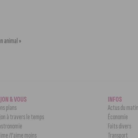
un animal »
IJON & VOUS
INFOS
ns plans
Actus du mati
jon à travers le temps
Économie
astronomie
Faits divers
aime /J’aime moins
Transport