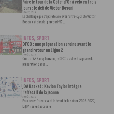
Faire le tour de la Côte-d’Or à vélo en trois
jours : le défi de Victor Bosoni
5 AOÛT, 2026
Le challenge que s’apprête à relever l’ultra-cycliste Victor
Bosoni est simple : parcourir 571...
INFOS
,
SPORT
DFCO : une préparation sereine avant le
grand retour en Ligue 2
3 AOÛT, 2026
Contre l’AS Nancy Lorraine, le DFCO a achevé sa phase de
préparation par un...
INFOS
,
SPORT
JDA Basket : Kevion Taylor intègre
l’effectif de la Jeanne
3 AOÛT, 2026
Pour se renforcer avant le début de la saison 2026-2027,
la JDA Basket accueille...