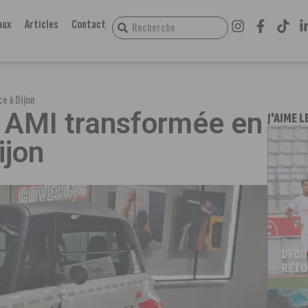
aux
Articles
Contact
e à Dijon
ën AMI transformée en
J'AIME L
ijon
DFCO
RETO