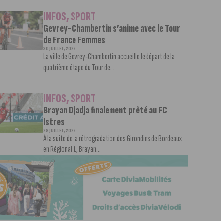
INFOS
,
SPORT
Gevrey-Chambertin s’anime avec le Tour
de France Femmes
30 JUILLET, 2026
La ville de Gevrey-Chambertin accueille le départ de la
quatrième étape du Tour de...
INFOS
,
SPORT
Brayan Djadja finalement prêté au FC
Istres
28 JUILLET, 2026
À la suite de la rétrogradation des Girondins de Bordeaux
en Régional 1, Brayan...