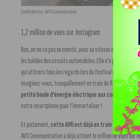
Crédit photos : AVS Communication
1,2 million de vues sur Instagram
Bon, on ne va pas se mentir, avec sa vitesse maximale de 4
les bolides des circuits automobiles. Elle n’a pas non plus 
qui attirera tous les regards lors du festival des véhicules 
Imaginez-vous, tranquillement en train de flâner dans les
petite boule d’énergie électrique aux couleurs de la
votre smartphone pour l’immortaliser !
Et justement,
cette AMI est déjà en train de faire le 
AVS Communication a déjà atteint le million de vues sur I