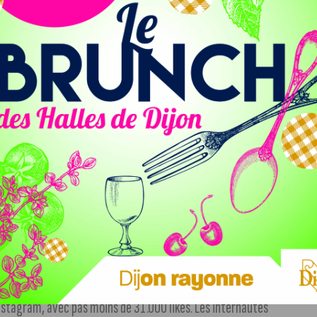
5 km/h, cette Citroën AMI ne risque pas de rivaliser avec
vocation à être utilisée en intervention, mais plutôt celle
de police, les 7, 8 et 9 juillet. Un beau coup de com !
 rues de Dijon,
quand soudain, vous apercevez cette
 police nationale
. Impossible de résister à l’envie de sortir
buzz sur les réseaux sociaux
. Une pépite insolite signée
nstagram, avec pas moins de 31.000 likes. Les internautes