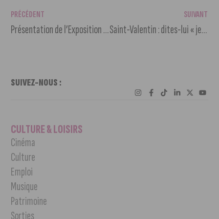
PRÉCÉDENT
SUIVANT
Présentation de l’Exposition universelle « France 2025 » à Dijon
Saint-Valentin : dites-lui « je t’aime » en grand !
SUIVEZ-NOUS :
CULTURE & LOISIRS
Cinéma
Culture
Emploi
Musique
Patrimoine
Sorties