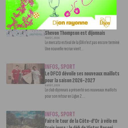
d’absence. La saison...
INFOS
,
SPORT
Nouvelle arrivée à la JDA Basket,
Shevon Thompson est dijonnais
7 AOÛT, 2026
Le mercato estival de la JDA n’est pas encore terminé.
Une nouvelle recrue vient...
INFOS
,
SPORT
Le DFCO dévoile ses nouveaux maillots
pour la saison 2026-2027
6 AOÛT, 2026
Le club dijonnais a présenté ses nouveaux maillots
pour son retour en Ligue 2....
INFOS
,
SPORT
Faire le tour de la Côte-d’Or à vélo en
trois jours : le défi de Victor Bosoni