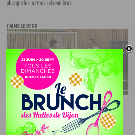
plus que les normes saisonnières.
J'AIME LE DFCO
DFCO : RENCONTRE AVEC PIERRE-HENRI DEBALLON,
L’ARTISAN DE LA MONTÉE EN LIGUE 2
INFOS
,
SPORT
DFCO : Rencontre avec Pierre-Henri
Deballon, l’artisan de la montée en
Ligue 2
7 AOÛT, 2026
Le DFCO est de retour en Ligue 2 après trois ans