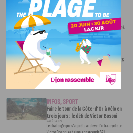
INFOS
,
SPORT
Nouvelle arrivée à la JDA Basket,
Shevon Thompson est dijonnais
7 AOÛT, 2026
Le mercato estival de la JDA n’est pas encore terminé.
Une nouvelle recrue vient...
INFOS
,
SPORT
Le DFCO dévoile ses nouveaux maillots
pour la saison 2026-2027
6 AOÛT, 2026
Le club dijonnais a présenté ses nouveaux maillots
pour son retour en Ligue 2....
INFOS
,
SPORT
Faire le tour de la Côte-d’Or à vélo en
trois jours : le défi de Victor Bosoni
5 AOÛT, 2026
Le challenge que s’apprête à relever l’ultra-cycliste
Victor Bosoni est simple : parcourir 571...