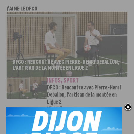
J'AIME LE DFCO
DFCO : RENCONTRE AVEC PIERRE-HENRI DEBALLON,
L’ARTISAN DE LA MONTÉE EN LIGUE 2
INFOS
,
SPORT
DFCO : Rencontre avec Pierre-Henri
Deballon, l’artisan de la montée en
Ligue 2
7 AOÛT, 2026
Le DFCO est de retour en Ligue 2 après trois ans
d’absence. La saison...