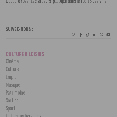
Octobre rose : Les sapeurs-pompiers de Côte-d’Or habillés en rose
Dijon dans le top 15 des villes étudiantes de France
SUIVEZ-NOUS :
CULTURE & LOISIRS
Cinéma
Culture
Emploi
Musique
Patrimoine
Sorties
Sport
Un film, un livre, un son