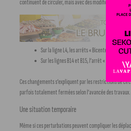
continuent de circuler, mais avec des modifications de pa
Sur la ligne L4, les arrêts « Bicentenaire » et «
Sur les lignes B14 et B15, l’arrêt « Langevin » 
Ces changements s’expliquent par les restrictions de circ
parfois totalement fermées selon l’avancée des travaux.
Une situation temporaire
Même si ces perturbations peuvent compliquer les déplace