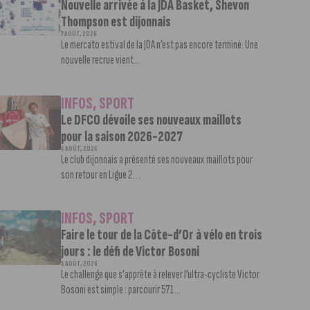
Nouvelle arrivée à la JDA Basket, Shevon
Thompson est dijonnais
7 AOÛT, 2026
Le mercato estival de la JDA n’est pas encore terminé. Une
nouvelle recrue vient...
INFOS
,
SPORT
Le DFCO dévoile ses nouveaux maillots
pour la saison 2026-2027
6 AOÛT, 2026
Le club dijonnais a présenté ses nouveaux maillots pour
son retour en Ligue 2....
INFOS
,
SPORT
Faire le tour de la Côte-d’Or à vélo en trois
jours : le défi de Victor Bosoni
5 AOÛT, 2026
Le challenge que s’apprête à relever l’ultra-cycliste Victor
Bosoni est simple : parcourir 571...