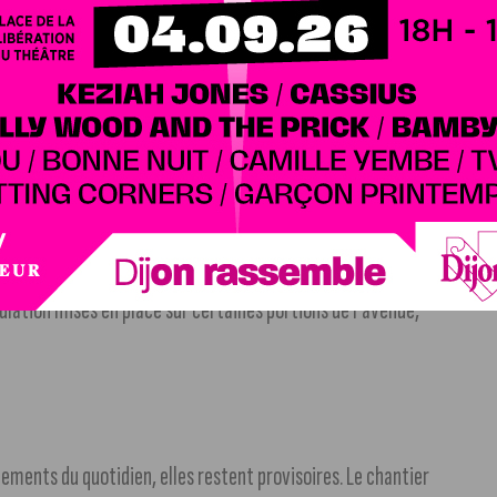
rcours et des arrêts déplacés.
 Grands Crus » sont reportés à « Curie »
est redirigé vers « Marsannay »
ulation mises en place sur certaines portions de l’avenue,
ments du quotidien, elles restent provisoires. Le chantier