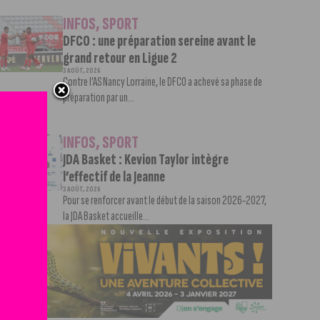
INFOS
,
SPORT
DFCO : une préparation sereine avant le
grand retour en Ligue 2
3 AOÛT, 2026
Contre l’AS Nancy Lorraine, le DFCO a achevé sa phase de
préparation par un...
INFOS
,
SPORT
JDA Basket : Kevion Taylor intègre
l’effectif de la Jeanne
3 AOÛT, 2026
Pour se renforcer avant le début de la saison 2026-2027,
la JDA Basket accueille...