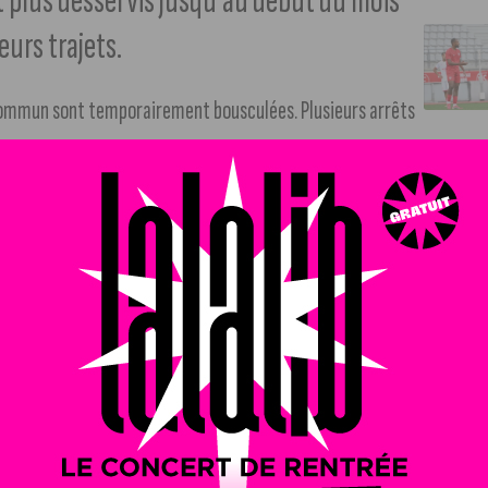
t plus desservis jusqu’au début du mois
eurs trajets.
 commun sont temporairement bousculées. Plusieurs arrêts
aison d’importants travaux en cours dans la commune.
un vaste réaménagement mené par Dijon Métropole. Lancés fin
ois de juin. L’objectif est multiple : moderniser la voirie,
vantage l’espace public et limiter l’imperméabilisation des
ur plus agréable et plus fonctionnel pour les habitants.
 été mis en place sur le réseau de bus. Certaines lignes