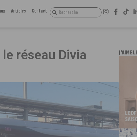
aux
Articles
Contact
le réseau Divia
J'AIME L
LE D
SAIS