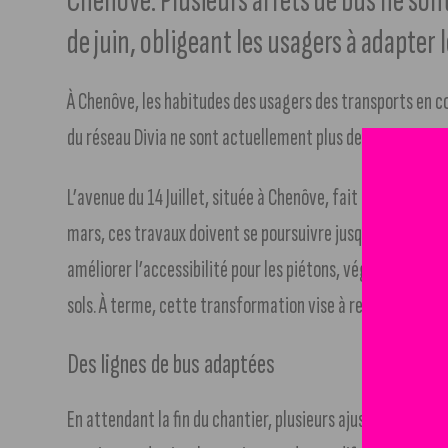
Chenôve. Plusieurs arrêts de bus ne son
de juin, obligeant les usagers à adapter l
À Chenôve, les habitudes des usagers des transports en
du réseau Divia ne sont actuellement plus desservis en r
L’avenue du 14 Juillet, située à Chenôve, fait l’objet d’
mars, ces travaux doivent se poursuivre jusqu’au début du m
améliorer l’accessibilité pour les piétons, végétaliser da
sols. À terme, cette transformation vise à rendre le secte
Des lignes de bus adaptées
En attendant la fin du chantier, plusieurs ajustements ont