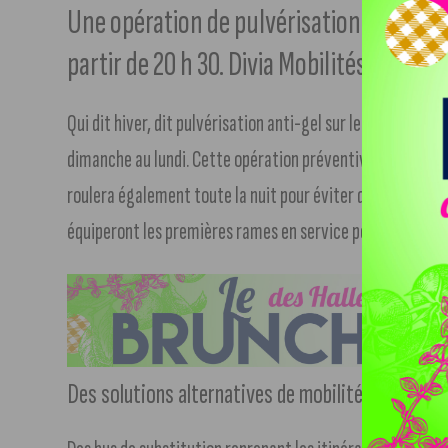
Une opération de pulvérisation anti-gel
partir de 20 h 30. Divia Mobilités mettra
Qui dit hiver, dit pulvérisation anti-gel sur les câbles élec
dimanche au lundi. Cette opération préventive est nécessa
roulera également toute la nuit pour éviter que le givre 
équiperont les premières rames en service pour dégivrer l
Des solutions alternatives de mobilité