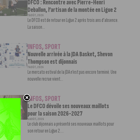
DFCO : Rencontre avec Pierre-Henri
Deballon, l’artisan de la montée en Ligue 2
7 AOÛT, 2026
Le DFCO est de retour en Ligue 2 après trois ans d’absence.
La saison...
INFOS
,
SPORT
Nouvelle arrivée à la JDA Basket, Shevon
Thompson est dijonnais
7 AOÛT, 2026
Le mercato estival de la JDA n’est pas encore terminé. Une
nouvelle recrue vient...
INFOS
,
SPORT
Le DFCO dévoile ses nouveaux maillots
pour la saison 2026-2027
6 AOÛT, 2026
Le club dijonnais a présenté ses nouveaux maillots pour
son retour en Ligue 2....