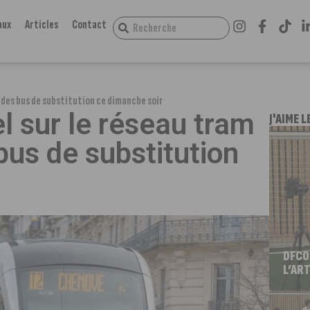
aux
Articles
Contact
e des bus de substitution ce dimanche soir
el sur le réseau tram
J'AIME L
bus de substitution
DFCO
L’ART