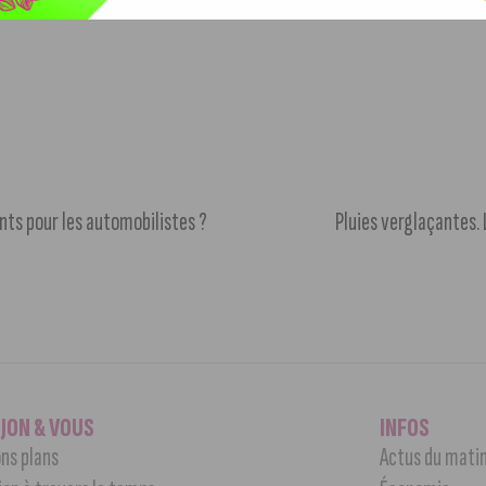
 T2 seront mis en service tout au long de la soirée (
suivre
nts pour les automobilistes ?
Pluies verglaçantes.
IJON & VOUS
INFOS
ns plans
Actus du mati