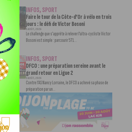
INFOS
,
SPORT
Faire le tour de la Côte-d’Or à vélo en trois
jours : le défi de Victor Bosoni
5 AOÛT, 2026
Le challenge que s’apprête à relever l’ultra-cycliste Victor
Bosoni est simple : parcourir 571...
INFOS
,
SPORT
DFCO : une préparation sereine avant le
grand retour en Ligue 2
3 AOÛT, 2026
Contre l’AS Nancy Lorraine, le DFCO a achevé sa phase de
préparation par un...