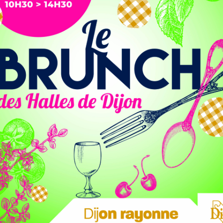
 perturbera le réseau tram, ce dimanche à
 en circulation des bus de substitution.
triques des lignes T1 et T2, dans la soirée et la nuit du
ire car le gel perturbe la circulation des rames. Une rame
n’enveloppe les caténaires. Le matin, des panto-racleurs
es lignes aériennes de contact.