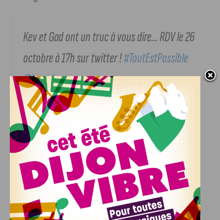
Kev et Gad ont un truc à vous dire… RDV le 26
octobre à 17h sur twitter !
#ToutEstPossible
@kevadamsss
@gadelmaleh
https://t.co/I3OPMmOmIp
— Tout est possible (@toutestpossible)
October 24, 2015