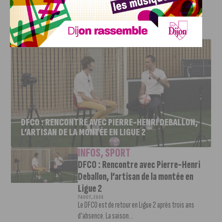
J'AIME LE DFCO
DFCO : RENCONTRE AVEC PIERRE-HENRI DEBALLON,
L’ARTISAN DE LA MONTÉE EN LIGUE 2
INFOS
,
SPORT
DFCO : Rencontre avec Pierre-Henri
Deballon, l’artisan de la montée en
Ligue 2
7 AOÛT, 2026
Le DFCO est de retour en Ligue 2 après trois ans
d’absence. La saison...