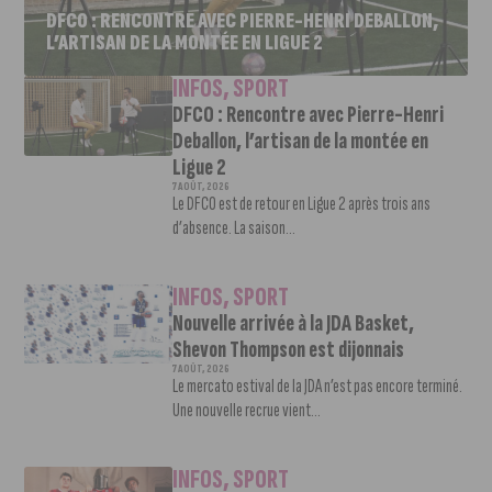
DFCO : RENCONTRE AVEC PIERRE-HENRI DEBALLON,
L’ARTISAN DE LA MONTÉE EN LIGUE 2
INFOS
,
SPORT
DFCO : Rencontre avec Pierre-Henri
Deballon, l’artisan de la montée en
Ligue 2
7 AOÛT, 2026
Le DFCO est de retour en Ligue 2 après trois ans
d’absence. La saison...
INFOS
,
SPORT
Nouvelle arrivée à la JDA Basket,
Shevon Thompson est dijonnais
7 AOÛT, 2026
Le mercato estival de la JDA n’est pas encore terminé.
Une nouvelle recrue vient...
INFOS
,
SPORT