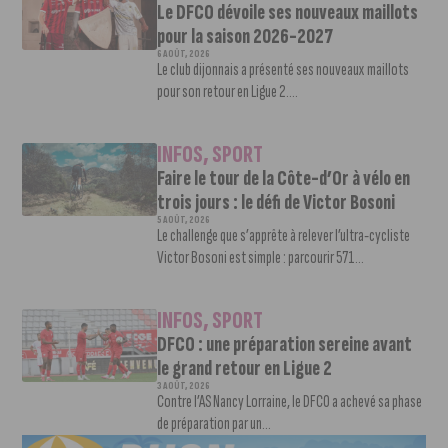
Le DFCO dévoile ses nouveaux maillots
pour la saison 2026-2027
6 AOÛT, 2026
Le club dijonnais a présenté ses nouveaux maillots
pour son retour en Ligue 2....
INFOS
,
SPORT
Faire le tour de la Côte-d’Or à vélo en
trois jours : le défi de Victor Bosoni
5 AOÛT, 2026
Le challenge que s’apprête à relever l’ultra-cycliste
Victor Bosoni est simple : parcourir 571...
INFOS
,
SPORT
DFCO : une préparation sereine avant
le grand retour en Ligue 2
3 AOÛT, 2026
Contre l’AS Nancy Lorraine, le DFCO a achevé sa phase
de préparation par un...