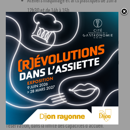
Ateliers maquillage et arts plastiques de 10h à
12h30 et de 14h à 16h
Visites guidées de l’Auditorium avec départs
réguliers
Parcours sensoriel pour les tout-petits de 10h à
11h30
Répétition ouverte du chœur d’enfants à 10h30
Ateliers danse à 11h, 14h et 15h
Escape game à 11h et 14h
Une surprise finale est annoncée à 16h
L’ensemble des activités est gratuit et accessible sans
réservation, dans la limite des capacités d’accueil.