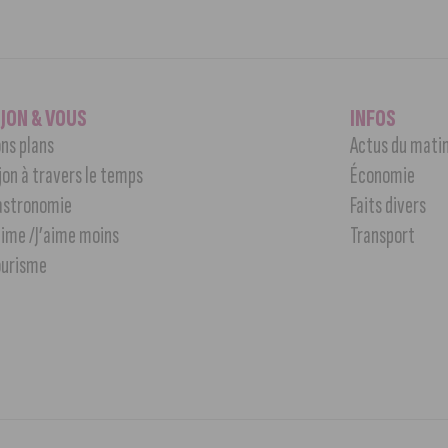
IJON & VOUS
INFOS
ns plans
Actus du mati
jon à travers le temps
Économie
astronomie
Faits divers
aime /J’aime moins
Transport
ourisme