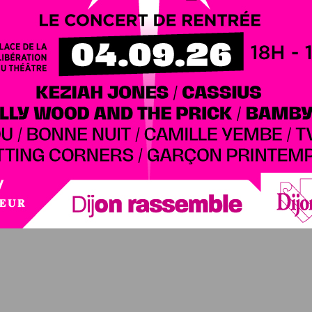
à 15 joueurs et envoyer un mail à la Ligue de rugby de
). Dans ce mail, vous devrez indiquer :
. Pour les non licenciés un pass-rugby sera à disposition le