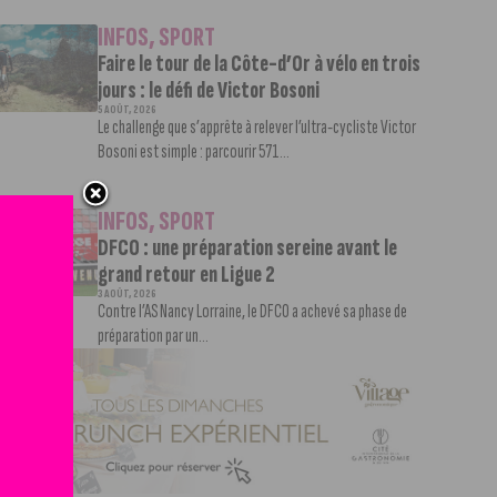
INFOS
,
SPORT
Faire le tour de la Côte-d’Or à vélo en trois
jours : le défi de Victor Bosoni
5 AOÛT, 2026
Le challenge que s’apprête à relever l’ultra-cycliste Victor
Bosoni est simple : parcourir 571...
INFOS
,
SPORT
DFCO : une préparation sereine avant le
grand retour en Ligue 2
3 AOÛT, 2026
Contre l’AS Nancy Lorraine, le DFCO a achevé sa phase de
préparation par un...