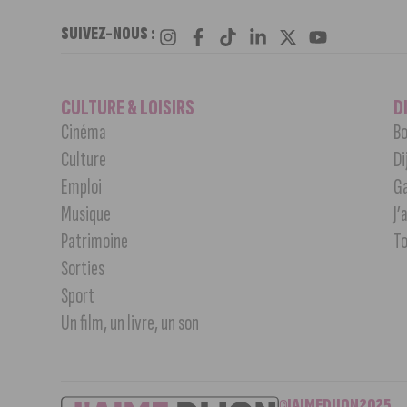
SUIVEZ-NOUS :
CULTURE & LOISIRS
D
Cinéma
Bo
Culture
Di
Emploi
G
Musique
J’
Patrimoine
T
Sorties
Sport
Un film, un livre, un son
©JAIMEDIJON2025