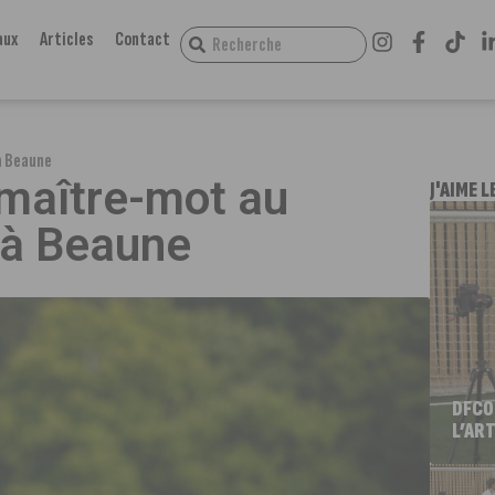
aux
Articles
Contact
 à Beaune
 maître-mot au
J'AIME L
5 à Beaune
DFCO
L’ART