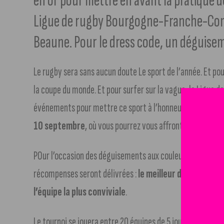
en or pour mettre en avant la pratique d
Ligue de rugby Bourgogne-Franche-Comt
Beaune. Pour le dress code, un déguisem
Le rugby sera sans aucun doute Le sport de l’année. Et pou
la coupe du monde. Et pour surfer sur la vague, la Ligue
événements pour mettre ce sport à l’honneur. Ça tombe 
10 septembre
, où vous pourrez vous affronter dans une
POur l’occasion des déguisements aux couleurs des pays p
récompenses seront délivrées :
le meilleur déguisemen
l’équipe la plus conviviale
.
Le tournoi se jouera entre 20 équipes de 5 joueurs, qui s