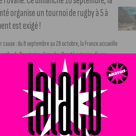
e l’ovalie. Ce dimanche 10 septembre, la
é organise un tournoi de rugby à 5 à
ent est exigé !
r cause : du 8 septembre au 28 octobre, la France accueille
 de rugby de Bourgogne-Franche-Comté organise divers
bien,
un tournoi de rugby à 5 se prépare ce dimanche
 ambiance plus que conviviale.
résents lors de la coupe du monde seront exigés. Trois
t d’équipe
,
le meilleur déguisement individuel
et
’affronteront sur des matchs de 10 minutes de 9h30 à 17h00.