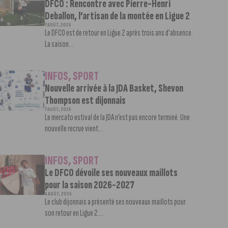
DFCO : Rencontre avec Pierre-Henri
Deballon, l’artisan de la montée en Ligue 2
7 AOÛT, 2026
Le DFCO est de retour en Ligue 2 après trois ans d’absence.
La saison...
INFOS
,
SPORT
Nouvelle arrivée à la JDA Basket, Shevon
Thompson est dijonnais
7 AOÛT, 2026
Le mercato estival de la JDA n’est pas encore terminé. Une
nouvelle recrue vient...
INFOS
,
SPORT
Le DFCO dévoile ses nouveaux maillots
pour la saison 2026-2027
6 AOÛT, 2026
Le club dijonnais a présenté ses nouveaux maillots pour
son retour en Ligue 2....