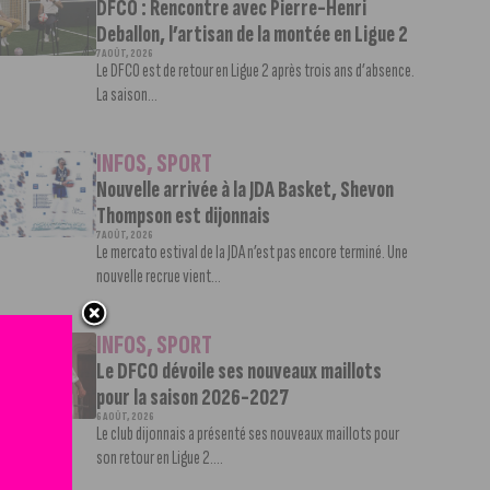
DFCO : Rencontre avec Pierre-Henri
Deballon, l’artisan de la montée en Ligue 2
7 AOÛT, 2026
Le DFCO est de retour en Ligue 2 après trois ans d’absence.
La saison...
INFOS
,
SPORT
Nouvelle arrivée à la JDA Basket, Shevon
Thompson est dijonnais
7 AOÛT, 2026
Le mercato estival de la JDA n’est pas encore terminé. Une
nouvelle recrue vient...
INFOS
,
SPORT
Le DFCO dévoile ses nouveaux maillots
pour la saison 2026-2027
6 AOÛT, 2026
Le club dijonnais a présenté ses nouveaux maillots pour
son retour en Ligue 2....