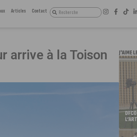
aux
Articles
Contact
r arrive à la Toison
J'AIME L
DFCO
L’ART