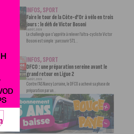
INFOS
,
SPORT
Faire le tour de la Côte-d’Or à vélo en trois
jours : le défi de Victor Bosoni
5 AOÛT, 2026
Le challenge que s’apprête à relever l’ultra-cycliste Victor
Bosoni est simple : parcourir 571...
INFOS
,
SPORT
DFCO : une préparation sereine avant le
grand retour en Ligue 2
3 AOÛT, 2026
Contre l’AS Nancy Lorraine, le DFCO a achevé sa phase de
préparation par un...