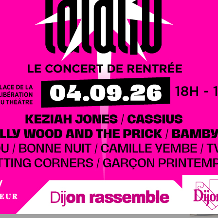
d’accessoires féminins au style chic et
tyle chic et contemporain, Nin & Laur ouvrira
 la place de l’ancienne boutique Naf Naf, au niveau 0 et en
portante dans le développement de l’enseigne en dehors de
s de la marque à Dijon. La date précise d’ouverture sera