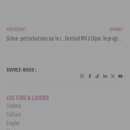
PRÉCÉDENT
SUIVANT
Grève : perturbations sur le réseau Divia ce jeudi 31 mars
Festival MV à Dijon : le programme complet de la 3ème édition
SUIVEZ-NOUS :
CULTURE & LOISIRS
Cinéma
Culture
Emploi