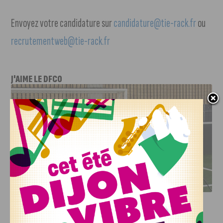
Envoyez votre candidature sur
candidature@tie-rack.fr
ou
recrutementweb@tie-rack.fr
J'AIME LE DFCO
DFCO : RENCONTRE AVEC PIERRE-HENRI DEBALLON,
L’ARTISAN DE LA MONTÉE EN LIGUE 2
INFOS
,
SPORT
DFCO : Rencontre avec Pierre-Henri
Deballon, l’artisan de la montée en