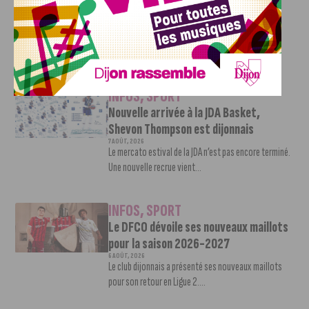
Ligue 2
7 AOÛT, 2026
Le DFCO est de retour en Ligue 2 après trois ans
d’absence. La saison...
INFOS
,
SPORT
Nouvelle arrivée à la JDA Basket,
Shevon Thompson est dijonnais
7 AOÛT, 2026
Le mercato estival de la JDA n’est pas encore terminé.
Une nouvelle recrue vient...
INFOS
,
SPORT
Le DFCO dévoile ses nouveaux maillots
pour la saison 2026-2027
6 AOÛT, 2026
Le club dijonnais a présenté ses nouveaux maillots
pour son retour en Ligue 2....