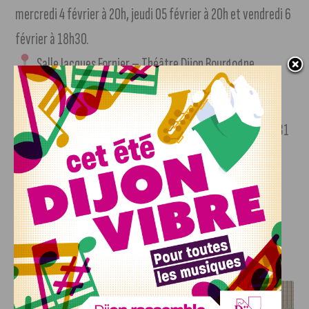
mercredi 4 février à 20h, jeudi 05 février à 20h et vendredi 6
février à 18h30.
Salle Jacques Fornier – Théâtre Dijon Bourgogne
⏱ Durée estimée : 1h45 – Dès 15 ans
À noter : un impromptu concert-karaoké aura lieu samedi 31
janvier, à l’issue du spectacle.
Rendez-vous sur la
billetterie en ligne
pour réserver vos
places.
J'AIME LE DFCO