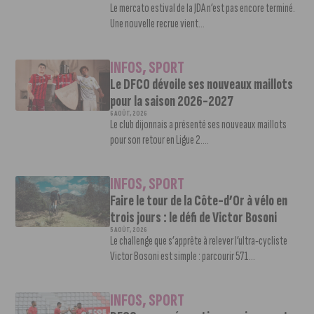
Le mercato estival de la JDA n’est pas encore terminé.
Une nouvelle recrue vient...
INFOS
,
SPORT
Le DFCO dévoile ses nouveaux maillots
pour la saison 2026-2027
6 AOÛT, 2026
Le club dijonnais a présenté ses nouveaux maillots
pour son retour en Ligue 2....
INFOS
,
SPORT
Faire le tour de la Côte-d’Or à vélo en
trois jours : le défi de Victor Bosoni
5 AOÛT, 2026
Le challenge que s’apprête à relever l’ultra-cycliste
Victor Bosoni est simple : parcourir 571...
INFOS
,
SPORT