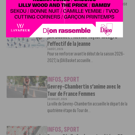
Contre l’AS Nancy Lorraine, le DFCO a achevé sa phase
de préparation par un...
INFOS
,
SPORT
JDA Basket : Kevion Taylor intègre
l’effectif de la Jeanne
3 AOÛT, 2026
Pour se renforcer avant le début de la saison 2026-
2027, la JDA Basket accueille...
INFOS
,
SPORT
Gevrey-Chambertin s’anime avec le
Tour de France Femmes
30 JUILLET, 2026
La ville de Gevrey-Chambertin accueille le départ de la
quatrième étape du Tour de...
INFOS
,
SPORT