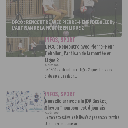
DFCO : RENCONTRE AVEC PIERRE-HENRI DEBALLON,
L’ARTISAN DE LA MONTÉE EN LIGUE 2
INFOS
,
SPORT
DFCO : Rencontre avec Pierre-Henri
Deballon, l’artisan de la montée en
Ligue 2
7 AOÛT, 2026
Le DFCO est de retour en Ligue 2 après trois ans
d’absence. La saison...
INFOS
,
SPORT
Nouvelle arrivée à la JDA Basket,
Shevon Thompson est dijonnais
7 AOÛT, 2026
Le mercato estival de la JDA n’est pas encore terminé.
Une nouvelle recrue vient...