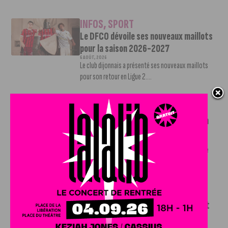
INFOS
,
SPORT
Le DFCO dévoile ses nouveaux maillots
pour la saison 2026-2027
6 AOÛT, 2026
Le club dijonnais a présenté ses nouveaux maillots
pour son retour en Ligue 2....
INFOS
,
SPORT
Faire le tour de la Côte-d’Or à vélo en
trois jours : le défi de Victor Bosoni
5 AOÛT, 2026
Le challenge que s’apprête à relever l’ultra-cycliste
Victor Bosoni est simple : parcourir 571...
INFOS
,
SPORT
DFCO : une préparation sereine avant
le grand retour en Ligue 2
3 AOÛT, 2026