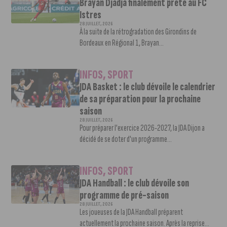
Brayan Djadja finalement prêté au FC
Istres
28 JUILLET, 2026
À la suite de la rétrogradation des Girondins de
Bordeaux en Régional 1, Brayan...
INFOS
,
SPORT
JDA Basket : le club dévoile le calendrier
de sa préparation pour la prochaine
saison
28 JUILLET, 2026
Pour préparer l'exercice 2026-2027, la JDA Dijon a
décidé de se doter d'un programme...
INFOS
,
SPORT
JDA Handball : le club dévoile son
programme de pré-saison
28 JUILLET, 2026
Les joueuses de la JDA Handball préparent
actuellement la prochaine saison. Après la reprise...