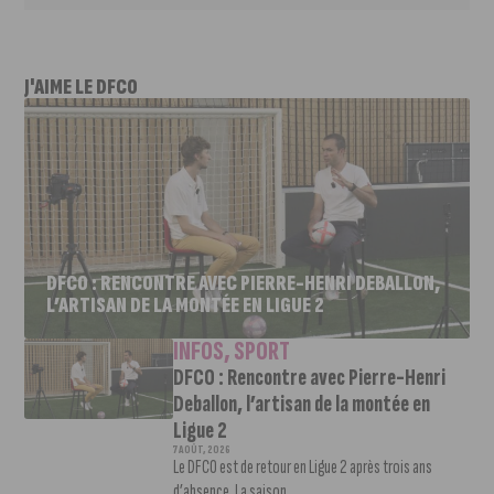
J'AIME LE DFCO
DFCO : RENCONTRE AVEC PIERRE-HENRI DEBALLON,
L’ARTISAN DE LA MONTÉE EN LIGUE 2
INFOS
,
SPORT
DFCO : Rencontre avec Pierre-Henri
Deballon, l’artisan de la montée en
Ligue 2
7 AOÛT, 2026
Le DFCO est de retour en Ligue 2 après trois ans
d’absence. La saison...