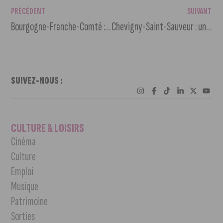
PRÉCÉDENT
SUIVANT
Bourgogne-Franche-Comté : un nouvel accord pour dynamiser la circulation des artistes
Chevigny-Saint-Sauveur : un magazine pour sensibiliser aux violences faites aux femmes
SUIVEZ-NOUS :
CULTURE & LOISIRS
Cinéma
Culture
Emploi
Musique
Patrimoine
Sorties