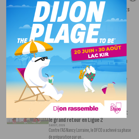
INFOS
,
SPORT
Le DFCO dévoile ses nouveaux maillots
pour la saison 2026-2027
6 AOÛT, 2026
Le club dijonnais a présenté ses nouveaux maillots
pour son retour en Ligue 2....
INFOS
,
SPORT
Faire le tour de la Côte-d’Or à vélo en
trois jours : le défi de Victor Bosoni
5 AOÛT, 2026
Le challenge que s’apprête à relever l’ultra-cycliste
Victor Bosoni est simple : parcourir 571...
INFOS
,
SPORT
DFCO : une préparation sereine avant
le grand retour en Ligue 2
3 AOÛT, 2026
Contre l’AS Nancy Lorraine, le DFCO a achevé sa phase
de préparation par un...