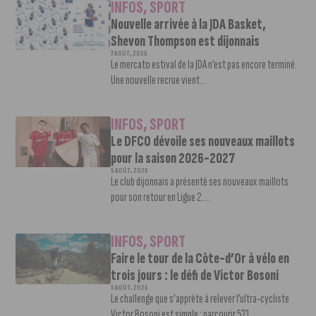
INFOS
,
SPORT
Nouvelle arrivée à la JDA Basket,
Shevon Thompson est dijonnais
7 AOÛT, 2026
Le mercato estival de la JDA n’est pas encore terminé.
Une nouvelle recrue vient...
INFOS
,
SPORT
Le DFCO dévoile ses nouveaux maillots
pour la saison 2026-2027
6 AOÛT, 2026
Le club dijonnais a présenté ses nouveaux maillots
pour son retour en Ligue 2....
INFOS
,
SPORT
Faire le tour de la Côte-d’Or à vélo en
trois jours : le défi de Victor Bosoni
5 AOÛT, 2026
Le challenge que s’apprête à relever l’ultra-cycliste
Victor Bosoni est simple : parcourir 571...