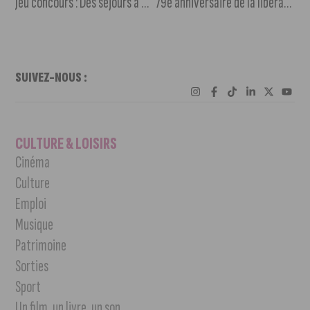
Jeu concours : Des séjours à gagner avec le Parc national de forêts
79e anniversaire de la libération de Dijon : cérémonie solennelle au jardin Darcy
SUIVEZ-NOUS :
CULTURE & LOISIRS
Cinéma
Culture
Emploi
Musique
Patrimoine
Sorties
Sport
Un film, un livre, un son