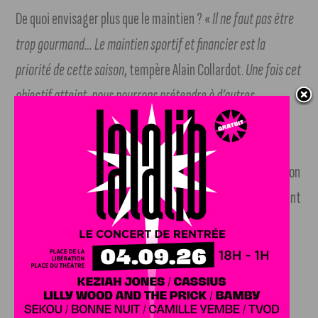
De quoi envisager plus que le maintien ? «
Il ne faut pas être
trop gourmand… Le maintien sportif et financier est la
priorité de cette saison
, tempère Alain Collardot.
Une fois cet
objectif atteint, nous pourrons prétendre à d’autres
ambitions, le temps que nos jeunes exploitent tout leur
potentiel et que notre groupe monte en puissance »
.
Permettre une progression régulière de l’équipe fanion selon
ce qui est réalisable, telle est la volonté du Stade. Fortement
renouvelé, l’effectif de l’équipe fanion devrait de toute
façon prendre le temps de se reconstruire et de peaufiner
ses automatismes pour exprimer tout son potentiel.
Tous derrière le Stade Dijonnais