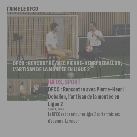
J'AIME LE DFCO
DFCO : RENCONTRE AVEC PIERRE-HENRI DEBALLON,
L’ARTISAN DE LA MONTÉE EN LIGUE 2
INFOS
,
SPORT
DFCO : Rencontre avec Pierre-Henri
Deballon, l’artisan de la montée en
Ligue 2
7 AOÛT, 2026
Le DFCO est de retour en Ligue 2 après trois ans
d’absence. La saison...