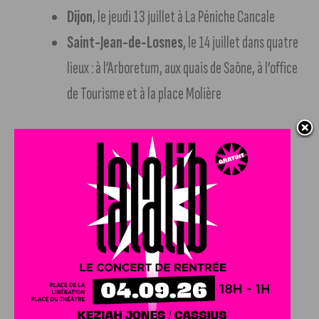
Dijon
, le jeudi 13 juillet à La Péniche Cancale
Saint-Jean-de-Losnes
, le 14 juillet dans quatre
lieux : à l’Arboretum, aux quais de Saône, à l’office
de Tourisme et à la place Molière
Le programme du Sonic Bloom à Dijon
À 18h : Massages électroniques, projet de
Nicolas Thirion
.
Le musicien et artiste sonore
Nicolas Thirion, directeur artistique d’ici l’onde
conçoit un dispositif de massages électronique
pour une à huit personnes. Ondes pures pour un
ASMR entre les deux oreilles et des jeux psycho-