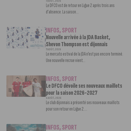
7 AOÛT, 2026
Le DFCO est de retour en Ligue 2 après trois ans
d’absence. La saison...
INFOS
,
SPORT
Nouvelle arrivée à la JDA Basket,
Shevon Thompson est dijonnais
7 AOÛT, 2026
Le mercato estival de la JDA n’est pas encore terminé.
Une nouvelle recrue vient...
INFOS
,
SPORT
Le DFCO dévoile ses nouveaux maillots
pour la saison 2026-2027
6 AOÛT, 2026
Le club dijonnais a présenté ses nouveaux maillots
pour son retour en Ligue 2....
INFOS
,
SPORT