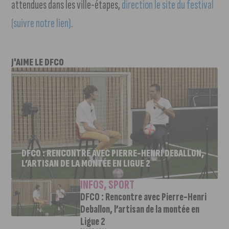
attendues dans les ville-étapes,
direction le site du festival
(suivre notre lien)
.
J'AIME LE DFCO
DFCO : RENCONTRE AVEC PIERRE-HENRI DEBALLON,
L’ARTISAN DE LA MONTÉE EN LIGUE 2
INFOS
,
SPORT
DFCO : Rencontre avec Pierre-Henri
Deballon, l’artisan de la montée en
Ligue 2