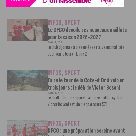
Une nouvelle recrue vient...
INFOS
,
SPORT
Le DFCO dévoile ses nouveaux maillots
pour la saison 2026-2027
6 AOÛT, 2026
Le club dijonnais a présenté ses nouveaux maillots
pour son retour en Ligue 2....
INFOS
,
SPORT
Faire le tour de la Côte-d’Or à vélo en
trois jours : le défi de Victor Bosoni
5 AOÛT, 2026
Le challenge que s’apprête à relever l’ultra-cycliste
Victor Bosoni est simple : parcourir 571...
INFOS
,
SPORT
DFCO : une préparation sereine avant