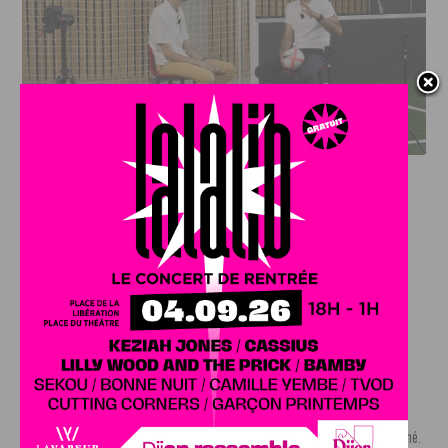
DFCO : RENCONTRE AVEC PIERRE-HENRI DEBALLON,
L’ARTISAN DE LA MONTÉE EN LIGUE 2
INFOS
,
SPORT
DFCO : Rencontre avec Pierre-Henri
Deballon, l’artisan de la montée en
Ligue 2
7 AOÛT, 2026
Le DFCO est de retour en Ligue 2 après trois ans
d’absence. La saison...
INFOS
,
SPORT
Nouvelle arrivée à la JDA Basket,
Shevon Thompson est dijonnais
7 AOÛT, 2026
Le mercato estival de la JDA n’est pas encore terminé.