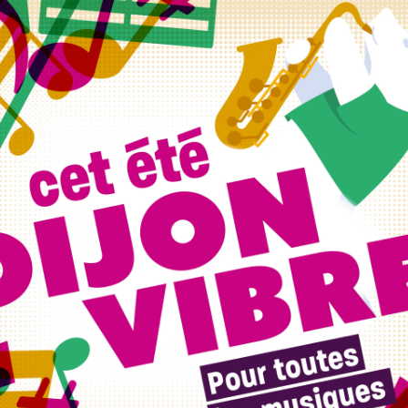
viviale entièrement dédiée aux séniors
ctive.
articipants pourront s’initier au sport-santé, au karaté
rs créatifs comme la peinture l’art floral ou la carterie
on des services de la médiathèque, la prévention des
la succession et des conseils pour vieillir tout en se