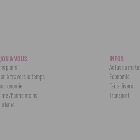
IJON & VOUS
INFOS
ns plans
Actus du mati
jon à travers le temps
Économie
astronomie
Faits divers
aime /J’aime moins
Transport
ourisme