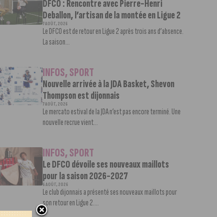
DFCO : Rencontre avec Pierre-Henri
Deballon, l’artisan de la montée en Ligue 2
7 AOÛT, 2026
Le DFCO est de retour en Ligue 2 après trois ans d’absence.
La saison...
INFOS
,
SPORT
Nouvelle arrivée à la JDA Basket, Shevon
Thompson est dijonnais
7 AOÛT, 2026
Le mercato estival de la JDA n’est pas encore terminé. Une
nouvelle recrue vient...
INFOS
,
SPORT
Le DFCO dévoile ses nouveaux maillots
pour la saison 2026-2027
6 AOÛT, 2026
Le club dijonnais a présenté ses nouveaux maillots pour
son retour en Ligue 2....