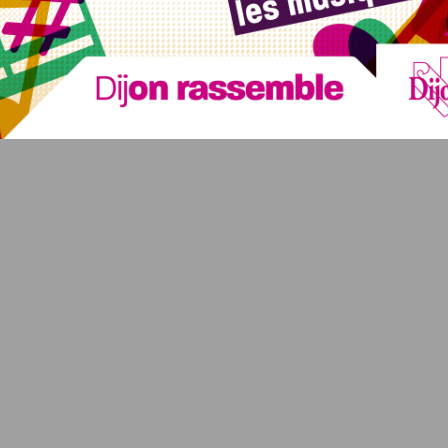
ngagement de la commune à faire de Chevigny une ville où il
s la volonté de labellisation de Chevigny comme une Ville