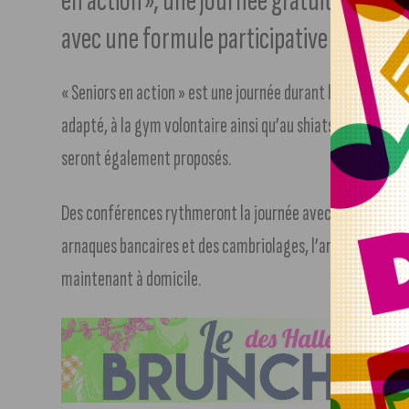
en action », une journée gratuite et con
avec une formule participative et intera
« Seniors en action » est une journée durant laquelle les p
adapté, à la gym volontaire ainsi qu’au shiatsu. Des atelie
seront également proposés.
Des conférences rythmeront la journée avec la présentati
arnaques bancaires et des cambriolages, l’anticipation de 
maintenant à domicile.