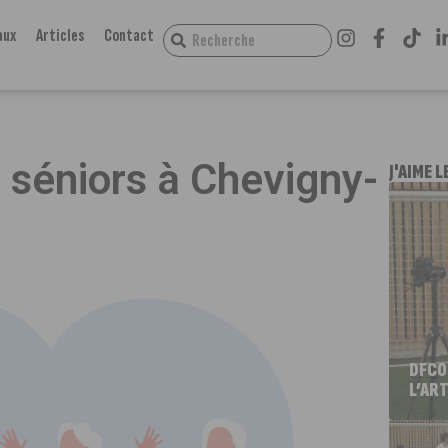
aux
Articles
Contact
 séniors à Chevigny-
J'AIME L
DFCO
L’ART