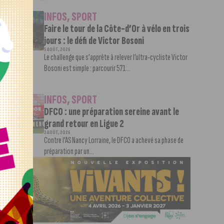
INFOS
,
SPORT
Faire le tour de la Côte-d’Or à vélo en trois
jours : le défi de Victor Bosoni
5 AOÛT, 2026
Le challenge que s’apprête à relever l’ultra-cycliste Victor
Bosoni est simple : parcourir 571...
INFOS
,
SPORT
DFCO : une préparation sereine avant le
grand retour en Ligue 2
3 AOÛT, 2026
Contre l’AS Nancy Lorraine, le DFCO a achevé sa phase de
préparation par un...