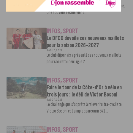
7 AOÛT, 2026
Le mercato estival de la JDA n’est pas encore terminé.
Une nouvelle recrue vient...
INFOS
,
SPORT
Le DFCO dévoile ses nouveaux maillots
pour la saison 2026-2027
6 AOÛT, 2026
Le club dijonnais a présenté ses nouveaux maillots
pour son retour en Ligue 2....
INFOS
,
SPORT
Faire le tour de la Côte-d’Or à vélo en
trois jours : le défi de Victor Bosoni
5 AOÛT, 2026
Le challenge que s’apprête à relever l’ultra-cycliste
Victor Bosoni est simple : parcourir 571...
INFOS
,
SPORT