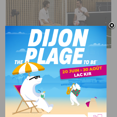
DFCO : RENCONTRE AVEC PIERRE-HENRI DEBALLON,
L’ARTISAN DE LA MONTÉE EN LIGUE 2
INFOS
,
SPORT
DFCO : Rencontre avec Pierre-Henri
Deballon, l’artisan de la montée en
Ligue 2
7 AOÛT, 2026
Le DFCO est de retour en Ligue 2 après trois ans
d’absence. La saison...
INFOS
,
SPORT
Nouvelle arrivée à la JDA Basket,
Shevon Thompson est dijonnais