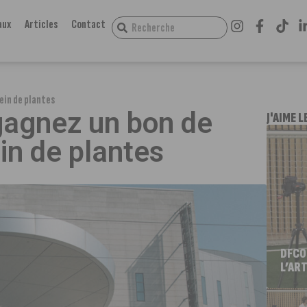
aux
Articles
Contact
lein de plantes
 gagnez un bon de
J'AIME L
ein de plantes
DFCO
L’ART