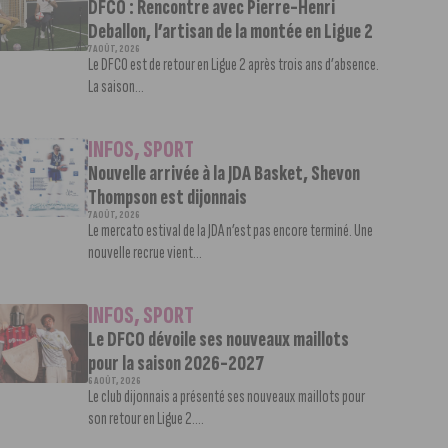
DFCO : Rencontre avec Pierre-Henri
Deballon, l’artisan de la montée en Ligue 2
7 AOÛT, 2026
Le DFCO est de retour en Ligue 2 après trois ans d’absence.
La saison...
INFOS
,
SPORT
Nouvelle arrivée à la JDA Basket, Shevon
Thompson est dijonnais
7 AOÛT, 2026
Le mercato estival de la JDA n’est pas encore terminé. Une
nouvelle recrue vient...
INFOS
,
SPORT
Le DFCO dévoile ses nouveaux maillots
pour la saison 2026-2027
6 AOÛT, 2026
Le club dijonnais a présenté ses nouveaux maillots pour
son retour en Ligue 2....