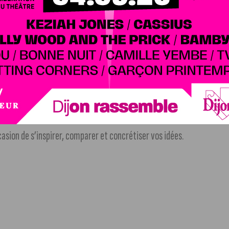
 réuni pour végétaliser votre intérieur ou vos extérieurs.
 et des aménagements extérieurs : rénovation, décoration,
casion de s’inspirer, comparer et concrétiser vos idées.