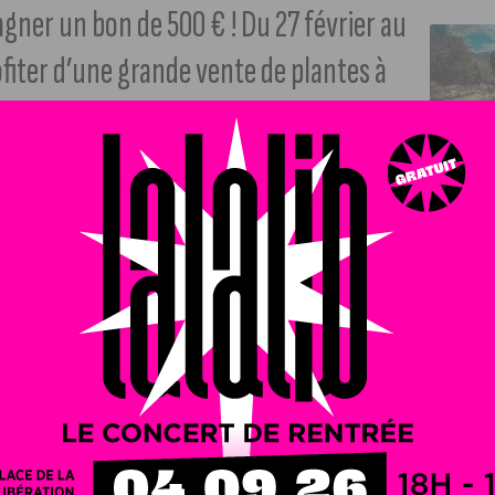
agner un bon de 500 € ! Du 27 février au
ofiter d’une grande vente de plantes à
st à vos projets maison et jardin.
jon vous offre une occasion unique de donner vie à vos
repartir avec un bon d’achat de 500 €, utilisable sur place
e véritable opportunité pour avancer concrètement dans
Ma Plante, spécialiste des ventes éphémères de végétaux.
tir de 1 € seulement. Cactus, succulentes, plantes vertes,