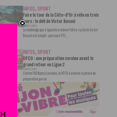
INFOS
,
SPORT
Faire le tour de la Côte-d’Or à vélo en trois
jours : le défi de Victor Bosoni
5 AOÛT, 2026
Le challenge que s’apprête à relever l’ultra-cycliste Victor
Bosoni est simple : parcourir 571...
INFOS
,
SPORT
DFCO : une préparation sereine avant le
grand retour en Ligue 2
3 AOÛT, 2026
Contre l’AS Nancy Lorraine, le DFCO a achevé sa phase de
préparation par un...