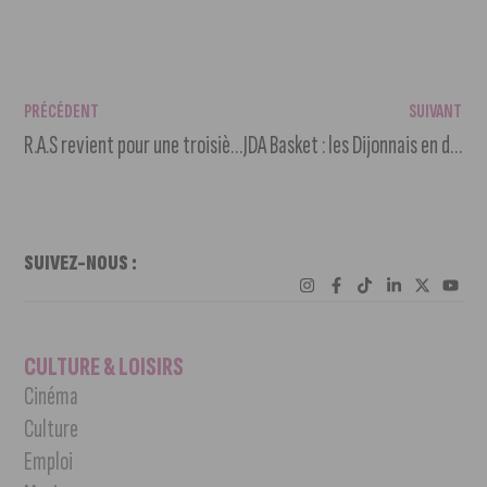
PRÉCÉDENT
SUIVANT
R.A.S revient pour une troisième édition qui promet de longs fous rires
JDA Basket : les Dijonnais en déplacement au Mans
SUIVEZ-NOUS :
CULTURE & LOISIRS
Cinéma
Culture
Emploi