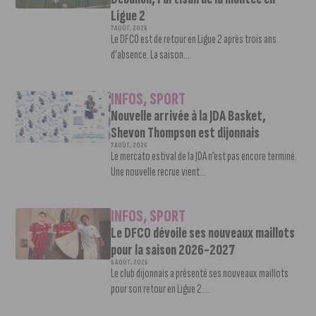
Ligue 2
7 AOÛT, 2026
Le DFCO est de retour en Ligue 2 après trois ans
d’absence. La saison...
INFOS
,
SPORT
Nouvelle arrivée à la JDA Basket,
Shevon Thompson est dijonnais
7 AOÛT, 2026
Le mercato estival de la JDA n’est pas encore terminé.
Une nouvelle recrue vient...
INFOS
,
SPORT
Le DFCO dévoile ses nouveaux maillots
pour la saison 2026-2027
6 AOÛT, 2026
Le club dijonnais a présenté ses nouveaux maillots
pour son retour en Ligue 2....