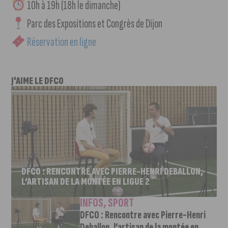
10h à 19h (18h le dimanche)
Parc des Expositions et Congrès de Dijon
Réservation en ligne
J'AIME LE DFCO
DFCO : RENCONTRE AVEC PIERRE-HENRI DEBALLON,
L’ARTISAN DE LA MONTÉE EN LIGUE 2
INFOS
,
SPORT
DFCO : Rencontre avec Pierre-Henri
Deballon, l’artisan de la montée en