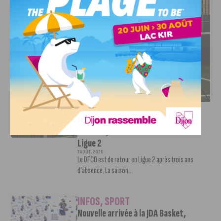
DFCO : RENCONTRE AVEC PIERRE-HENRI DEBALLON,
L’ARTISAN DE LA MONTÉE EN LIGUE 2
INFOS
,
SPORT
DFCO : Rencontre avec Pierre-Henri
Deballon, l’artisan de la montée en
Ligue 2
7 AOÛT, 2026
Le DFCO est de retour en Ligue 2 après trois ans
d’absence. La saison...
INFOS
,
SPORT
Nouvelle arrivée à la JDA Basket,