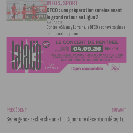
INFOS
,
SPORT
DFCO : une préparation sereine avant
le grand retour en Ligue 2
3 AOÛT, 2026
Contre l’AS Nancy Lorraine, le DFCO a achevé sa phase
de préparation par un...
PRÉCÉDENT
SUIVANT
Synergence recherche un stagiaire assistant chef de projet (h/f)
Dijon : une déception déceptive quand on habite la Franche-Comté