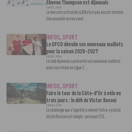
Shevon Thompson est dijonnais
7 AOÛT, 2026
Le mercato estival de la JDA n’est pas encore terminé.
Une nouvelle recrue vient...
INFOS
,
SPORT
Le DFCO dévoile ses nouveaux maillots
pour la saison 2026-2027
6 AOÛT, 2026
Le club dijonnais a présenté ses nouveaux maillots
pour son retour en Ligue 2....
INFOS
,
SPORT
Faire le tour de la Côte-d’Or à vélo en
trois jours : le défi de Victor Bosoni
5 AOÛT, 2026
Le challenge que s’apprête à relever l’ultra-cycliste
Victor Bosoni est simple : parcourir 571...