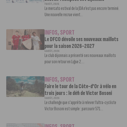
7 AOÛT, 2026
Le mercato estival de la JDA n’est pas encore terminé.
Une nouvelle recrue vient...
INFOS
,
SPORT
Le DFCO dévoile ses nouveaux maillots
pour la saison 2026-2027
6 AOÛT, 2026
Le club dijonnais a présenté ses nouveaux maillots
pour son retour en Ligue 2....
INFOS
,
SPORT
Faire le tour de la Côte-d’Or à vélo en
trois jours : le défi de Victor Bosoni
5 AOÛT, 2026
Le challenge que s’apprête à relever l’ultra-cycliste
Victor Bosoni est simple : parcourir 571...
INFOS
,
SPORT