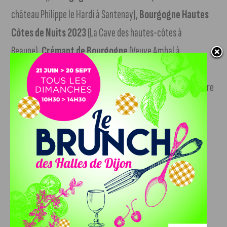
château Philippe le Hardi à Santenay),
Bourgogne Hautes
Côtes de Nuits 2023
(La Cave des hautes-côtes à
Beaune),
Crémant de Bourgogne
(Veuve Ambal à
Montagny-lès-Beaune),
Crémant de Bourgogne
(Veuve
Ambal Banc de Noirs),
Ladoix 2023
(Domaine de la Galopière
à Tailly),
Meursault 2023
(Domaine Albert Grivault à
Meursault),
Meursault 2023
(Domaine de la Galopière à
Tailly),
Saint-Aubin 2023
(Domaine du château Philippe le
Hardi à Santenay).
Médailles d’argent