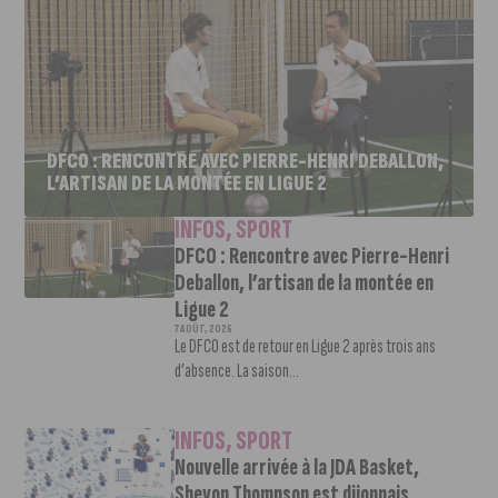
DFCO : RENCONTRE AVEC PIERRE-HENRI DEBALLON,
L’ARTISAN DE LA MONTÉE EN LIGUE 2
INFOS
,
SPORT
DFCO : Rencontre avec Pierre-Henri
Deballon, l’artisan de la montée en
Ligue 2
7 AOÛT, 2026
Le DFCO est de retour en Ligue 2 après trois ans
d’absence. La saison...
INFOS
,
SPORT
Nouvelle arrivée à la JDA Basket,
Shevon Thompson est dijonnais