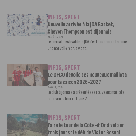
INFOS
,
SPORT
Nouvelle arrivée à la JDA Basket,
Shevon Thompson est dijonnais
7 AOÛT, 2026
Le mercato estival de la JDA n’est pas encore terminé.
Une nouvelle recrue vient...
INFOS
,
SPORT
Le DFCO dévoile ses nouveaux maillots
pour la saison 2026-2027
6 AOÛT, 2026
Le club dijonnais a présenté ses nouveaux maillots
pour son retour en Ligue 2....
INFOS
,
SPORT
Faire le tour de la Côte-d’Or à vélo en
trois jours : le défi de Victor Bosoni