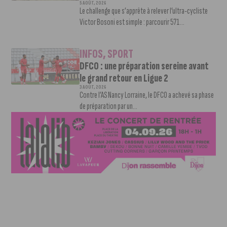
5 AOÛT, 2026
Le challenge que s’apprête à relever l’ultra-cycliste
Victor Bosoni est simple : parcourir 571...
INFOS
,
SPORT
DFCO : une préparation sereine avant
le grand retour en Ligue 2
3 AOÛT, 2026
Contre l’AS Nancy Lorraine, le DFCO a achevé sa phase
de préparation par un...