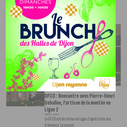
J'AIME LE DFCO
DFCO : RENCONTRE AVEC PIERRE-HENRI DEBALLON,
L’ARTISAN DE LA MONTÉE EN LIGUE 2
INFOS
,
SPORT
DFCO : Rencontre avec Pierre-Henri
Deballon, l’artisan de la montée en
Ligue 2
7 AOÛT, 2026
Le DFCO est de retour en Ligue 2 après trois ans
d’absence. La saison...