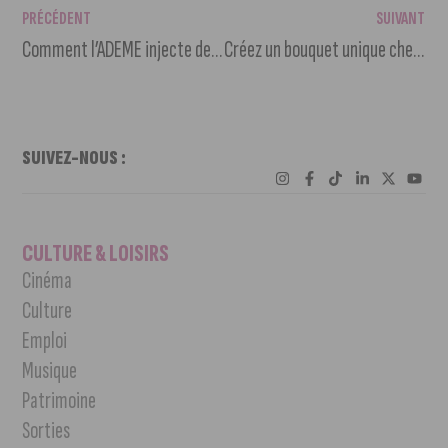
PRÉCÉDENT
SUIVANT
Comment l’ADEME injecte des millions pour responsabiliser la Bourgogne-Franche-Comté ?
Créez un bouquet unique chez « La Passeuse de Rêves »
SUIVEZ-NOUS :
CULTURE & LOISIRS
Cinéma
Culture
Emploi
Musique
Patrimoine
Sorties