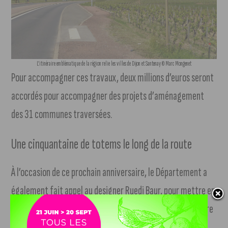
L’itinéraire emblématique de la région relie les villes de Dijon et Santenay © Marc Mongenet
Pour accompagner ces travaux, deux millions d’euros seront
accordés pour accompagner des projets d’aménagement
des 31 communes traversées.
Une cinquantaine de totems le long de la route
À l’occasion de ce prochain anniversaire, le Département a
également fait appel au designer Ruedi Baur, pour mettre en
forme des totems. Il y en aura 58, tous situés sur l’itinéraire
et aux entrées des agglomérations traversées.