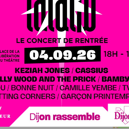
outes (DIR) du district Centre-Est
ferme
 changer quelques panneaux de signalisation.
ez invités à prendre une déviation pour contourner les
eudi 8 juin
au matin
.
tez la signalisation prévue, les consignes de sécurité et le