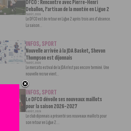
DFCO : Rencontre avec Pierre-Henri
Deballon, l’artisan de la montée en Ligue 2
7 AOÛT, 2026
Le DFCO est de retour en Ligue 2 après trois ans d’absence.
La saison...
INFOS
,
SPORT
Nouvelle arrivée à la JDA Basket, Shevon
Thompson est dijonnais
7 AOÛT, 2026
Le mercato estival de la JDA n’est pas encore terminé. Une
nouvelle recrue vient...
INFOS
,
SPORT
Le DFCO dévoile ses nouveaux maillots
pour la saison 2026-2027
6 AOÛT, 2026
Le club dijonnais a présenté ses nouveaux maillots pour
son retour en Ligue 2....