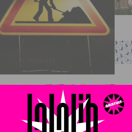
t, de 21h à 6h, jusqu’au jeudi 8 juin afin