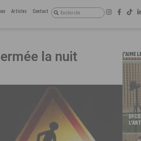
aux
Articles
Contact
ermée la nuit
J'AIME L
DFCO
L’ART