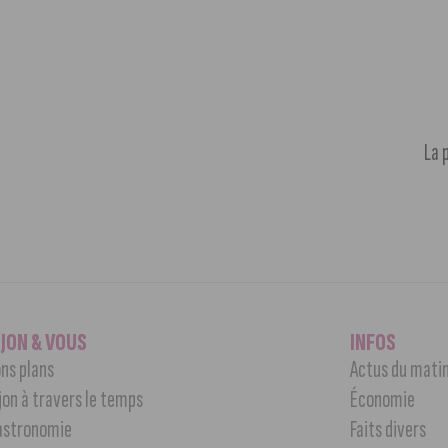
La 
IJON & VOUS
INFOS
ns plans
Actus du mati
jon à travers le temps
Économie
astronomie
Faits divers