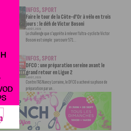
INFOS
,
SPORT
Faire le tour de la Côte-d’Or à vélo en trois
jours : le défi de Victor Bosoni
5 AOÛT, 2026
Le challenge que s’apprête à relever l’ultra-cycliste Victor
Bosoni est simple : parcourir 571...
INFOS
,
SPORT
DFCO : une préparation sereine avant le
grand retour en Ligue 2
3 AOÛT, 2026
Contre l’AS Nancy Lorraine, le DFCO a achevé sa phase de
préparation par un...