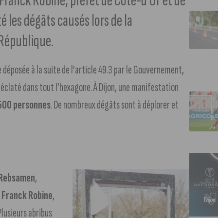
 Franck Robine, préfet de Côte-d’Or et de
les dégâts causés lors de la
 République.
e déposée à la suite de l’article 49.3 par le Gouvernement,
claté dans tout l’hexagone. À Dijon, une manifestation
500 personnes
. De nombreux dégâts sont à déplorer et
 Rebsamen
,
t
Franck Robine
,
lusieurs abribus