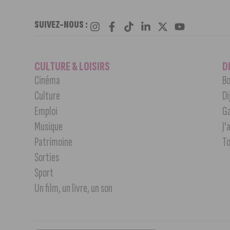
SUIVEZ-NOUS :
CULTURE & LOISIRS
D
Cinéma
Bo
Culture
Di
Emploi
G
Musique
J’
Patrimoine
T
Sorties
Sport
Un film, un livre, un son