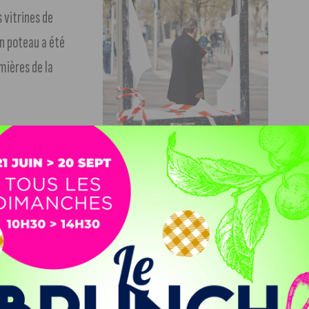
 vitrines de
un poteau a été
mières de la
nifestations de
manifestation
De nombreuses dégradations ont été
mairie qui ont été
constatées place de la République. Crédit Photo
: Quentin SCAVARDO/J’Aime Dijon