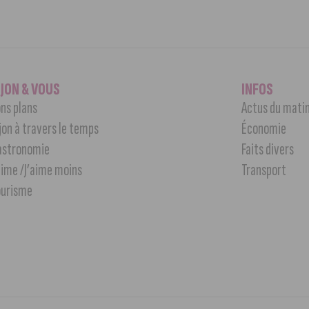
IJON & VOUS
INFOS
ns plans
Actus du mati
jon à travers le temps
Économie
astronomie
Faits divers
aime /J’aime moins
Transport
ourisme