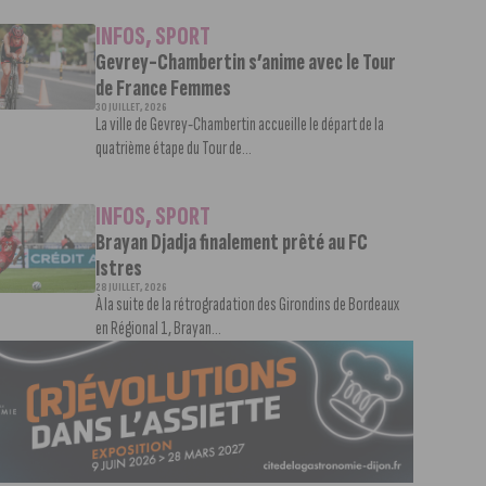
INFOS
,
SPORT
Gevrey-Chambertin s’anime avec le Tour
de France Femmes
30 JUILLET, 2026
La ville de Gevrey-Chambertin accueille le départ de la
quatrième étape du Tour de...
INFOS
,
SPORT
Brayan Djadja finalement prêté au FC
Istres
28 JUILLET, 2026
À la suite de la rétrogradation des Girondins de Bordeaux
en Régional 1, Brayan...