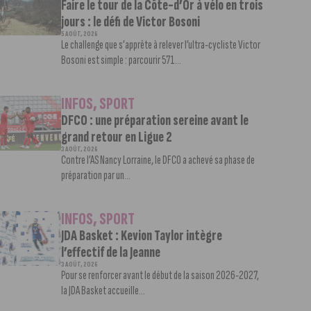
Faire le tour de la Côte-d’Or à vélo en trois
jours : le défi de Victor Bosoni
5 AOÛT, 2026
Le challenge que s’apprête à relever l’ultra-cycliste Victor
Bosoni est simple : parcourir 571...
INFOS
,
SPORT
DFCO : une préparation sereine avant le
grand retour en Ligue 2
3 AOÛT, 2026
Contre l’AS Nancy Lorraine, le DFCO a achevé sa phase de
préparation par un...
INFOS
,
SPORT
JDA Basket : Kevion Taylor intègre
l’effectif de la Jeanne
3 AOÛT, 2026
Pour se renforcer avant le début de la saison 2026-2027,
la JDA Basket accueille...