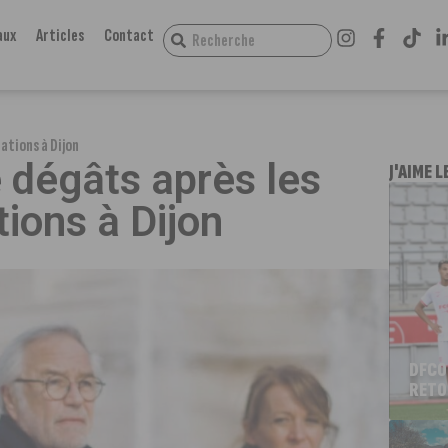
aux
Articles
Contact
ations à Dijon
 dégâts après les
J'AIME L
ions à Dijon
DFCO
RETO