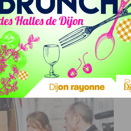
ons pacifiques »
eptent pas la procédure qui s’est déroulée.
Moi-même, je
s manifestations pacifiques
, faites par des organisations
outes les manifestations de ces derniers temps se sont
 but : détruire le mobilier urbain, agresser les gens et
jeudi, il y aura une manifestation intersyndicale, et je pense
ans le calme et le respect
« , souligne François Rebsamen.