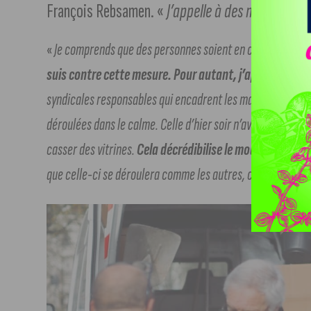
François Rebsamen. «
J’appelle à des manifestati
«
Je comprends que des personnes soient en colère et n’acc
suis contre cette mesure. Pour autant, j’appelle à de
syndicales responsables qui encadrent les manifestants. T
déroulées dans le calme. Celle d’hier soir n’avait qu’un seul
casser des vitrines.
Cela décrédibilise le mouvement.
Ce 
que celle-ci se déroulera comme les autres, c’est-à-dire d