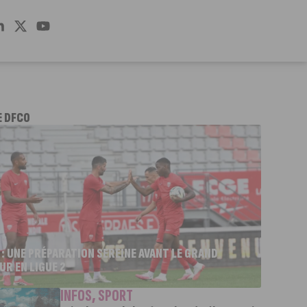
E DFCO
 : UNE PRÉPARATION SEREINE AVANT LE GRAND
UR EN LIGUE 2
INFOS
,
SPORT