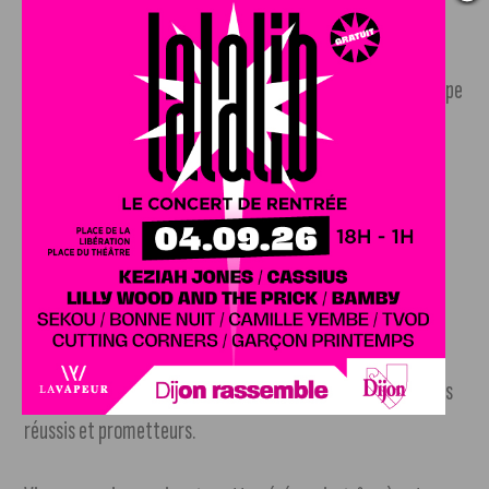
aux jeunes de réussir.
»
Vincent Thomas, président de l’Université Bourgogne Europe
(UBE), rappelle le rôle du CFA dans l’employabilité des
étudiants : «
Le CFA permet à 2 500 étudiants de l’UBE, de
suivre des études en alternance, améliorant ainsi leur
insertion professionnelle.
»
Cette cérémonie a mis en lumière la qualité de
l’accompagnement proposé par le CFA Sup Bourgogne et la
valeur ajoutée de l’alternance pour construire des parcours
réussis et prometteurs.