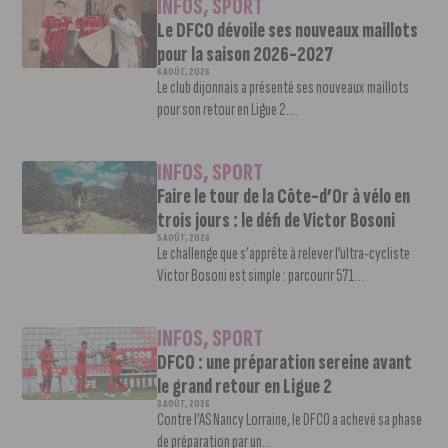
INFOS
,
SPORT
Le DFCO dévoile ses nouveaux maillots
pour la saison 2026-2027
6 AOÛT, 2026
Le club dijonnais a présenté ses nouveaux maillots
pour son retour en Ligue 2....
INFOS
,
SPORT
Faire le tour de la Côte-d’Or à vélo en
trois jours : le défi de Victor Bosoni
5 AOÛT, 2026
Le challenge que s’apprête à relever l’ultra-cycliste
Victor Bosoni est simple : parcourir 571...
INFOS
,
SPORT
DFCO : une préparation sereine avant
le grand retour en Ligue 2
3 AOÛT, 2026
Contre l’AS Nancy Lorraine, le DFCO a achevé sa phase
de préparation par un...