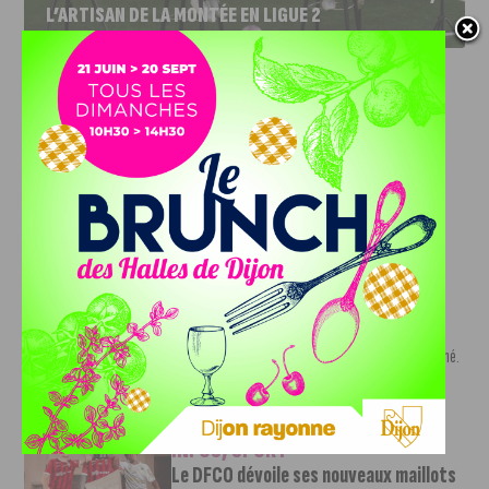
L’ARTISAN DE LA MONTÉE EN LIGUE 2
INFOS
,
SPORT
DFCO : Rencontre avec Pierre-Henri
Deballon, l’artisan de la montée en
Ligue 2
7 AOÛT, 2026
Le DFCO est de retour en Ligue 2 après trois ans
d’absence. La saison...
INFOS
,
SPORT
Nouvelle arrivée à la JDA Basket,
Shevon Thompson est dijonnais
7 AOÛT, 2026
Le mercato estival de la JDA n’est pas encore terminé.
Une nouvelle recrue vient...
INFOS
,
SPORT
Le DFCO dévoile ses nouveaux maillots