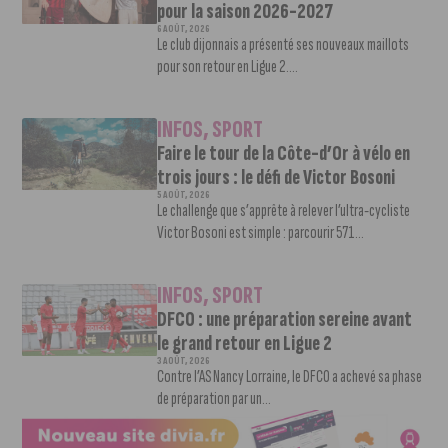
pour la saison 2026-2027
6 AOÛT, 2026
Le club dijonnais a présenté ses nouveaux maillots
pour son retour en Ligue 2....
INFOS
,
SPORT
Faire le tour de la Côte-d’Or à vélo en
trois jours : le défi de Victor Bosoni
5 AOÛT, 2026
Le challenge que s’apprête à relever l’ultra-cycliste
Victor Bosoni est simple : parcourir 571...
INFOS
,
SPORT
DFCO : une préparation sereine avant
le grand retour en Ligue 2
3 AOÛT, 2026
Contre l’AS Nancy Lorraine, le DFCO a achevé sa phase
de préparation par un...