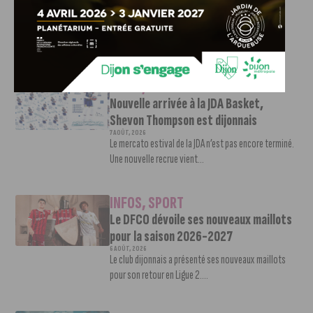
Ligue 2
7 AOÛT, 2026
Le DFCO est de retour en Ligue 2 après trois ans
d’absence. La saison...
INFOS
,
SPORT
Nouvelle arrivée à la JDA Basket,
Shevon Thompson est dijonnais
7 AOÛT, 2026
Le mercato estival de la JDA n’est pas encore terminé.
Une nouvelle recrue vient...
INFOS
,
SPORT
Le DFCO dévoile ses nouveaux maillots
pour la saison 2026-2027
6 AOÛT, 2026
Le club dijonnais a présenté ses nouveaux maillots
pour son retour en Ligue 2....