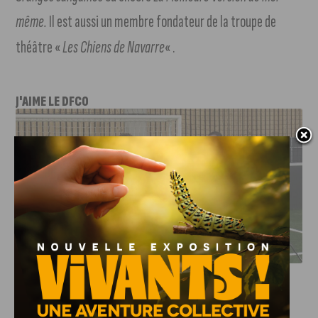
même.
Il est aussi un membre fondateur de la troupe de
théâtre «
Les Chiens de Navarre
« .
J'AIME LE DFCO
DFCO : RENCONTRE AVEC PIERRE-HENRI DEBALLON,
L’ARTISAN DE LA MONTÉE EN LIGUE 2
INFOS
,
SPORT
DFCO : Rencontre avec Pierre-Henri
Deballon, l’artisan de la montée en