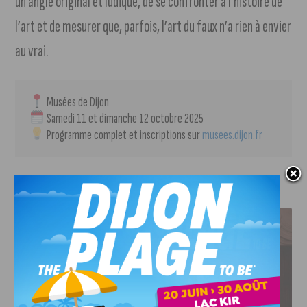
un angle original et ludique, de se confronter à l’histoire de
l’art et de mesurer que, parfois, l’art du faux n’a rien à envier
au vrai.
 Musées de Dijon
 Samedi 11 et dimanche 12 octobre 2025
 Programme complet et inscriptions sur 
musees.dijon.fr
J'AIME LE DFCO