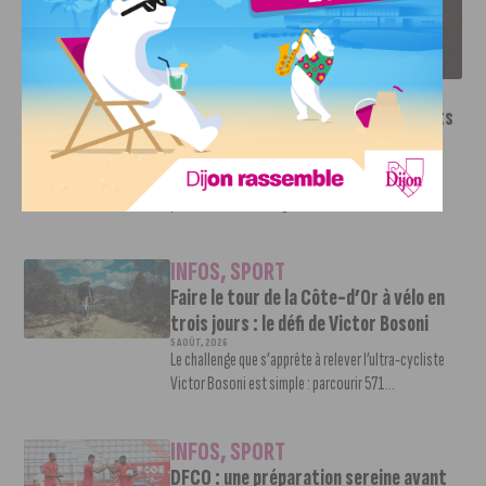
LE DFCO DÉVOILE SES NOUVEAUX MAILLOTS POUR LA
SAISON 2026-2027
INFOS
,
SPORT
Le DFCO dévoile ses nouveaux maillots
pour la saison 2026-2027
6 AOÛT, 2026
Le club dijonnais a présenté ses nouveaux maillots
pour son retour en Ligue 2....
INFOS
,
SPORT
Faire le tour de la Côte-d’Or à vélo en
trois jours : le défi de Victor Bosoni
5 AOÛT, 2026
Le challenge que s’apprête à relever l’ultra-cycliste
Victor Bosoni est simple : parcourir 571...
INFOS
,
SPORT
DFCO : une préparation sereine avant