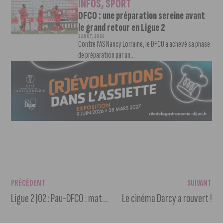
INFOS
,
SPORT
DFCO : une préparation sereine avant
le grand retour en Ligue 2
3 AOÛT, 2026
Contre l’AS Nancy Lorraine, le DFCO a achevé sa phase
de préparation par un...
PRÉCÉDENT
SUIVANT
Ligue 2 J02 : Pau-DFCO : match nul (0-0)
Le cinéma Darcy a rouvert !