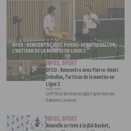
DFCO : RENCONTRE AVEC PIERRE-HENRI DEBALLON,
L’ARTISAN DE LA MONTÉE EN LIGUE 2
INFOS
,
SPORT
DFCO : Rencontre avec Pierre-Henri
Deballon, l’artisan de la montée en
Ligue 2
7 AOÛT, 2026
Le DFCO est de retour en Ligue 2 après trois ans
d’absence. La saison...
INFOS
,
SPORT
Nouvelle arrivée à la JDA Basket,