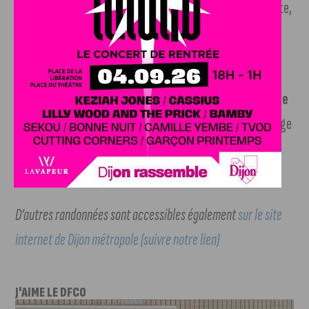
étangs. Aboutir à une plage. S’engager tout de suite à droite,
suivre le large chemin caillouteux qui bifurque à gauche et
continuer sur 250 m.
5 – Tourner à droite puis tout de suite à gauche (juste
après la barrière)
pour prendre le chemin herbeux qui longe
le fossé. Poursuivre, toujours tout droit, jusqu’au point de
départ.
D’autres randonnées sont accessibles également
sur le site
internet de Dijon métropole (suivre notre lien)
J'AIME LE DFCO