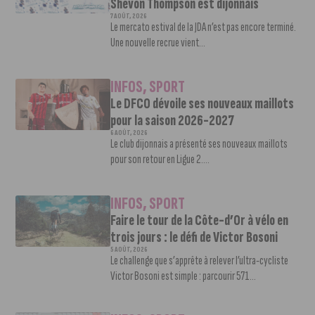
Shevon Thompson est dijonnais
7 AOÛT, 2026
Le mercato estival de la JDA n’est pas encore terminé.
Une nouvelle recrue vient...
INFOS
,
SPORT
Le DFCO dévoile ses nouveaux maillots
pour la saison 2026-2027
6 AOÛT, 2026
Le club dijonnais a présenté ses nouveaux maillots
pour son retour en Ligue 2....
INFOS
,
SPORT
Faire le tour de la Côte-d’Or à vélo en
trois jours : le défi de Victor Bosoni
5 AOÛT, 2026
Le challenge que s’apprête à relever l’ultra-cycliste
Victor Bosoni est simple : parcourir 571...