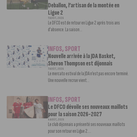
Deballon, l’artisan de la montée en
Ligue 2
7 AOÛT, 2026
Le DFCO est de retour en Ligue 2 après trois ans
d’absence. La saison...
INFOS
,
SPORT
Nouvelle arrivée à la JDA Basket,
Shevon Thompson est dijonnais
7 AOÛT, 2026
Le mercato estival de la JDA n’est pas encore terminé.
Une nouvelle recrue vient...
INFOS
,
SPORT
Le DFCO dévoile ses nouveaux maillots
pour la saison 2026-2027
6 AOÛT, 2026
Le club dijonnais a présenté ses nouveaux maillots
pour son retour en Ligue 2....