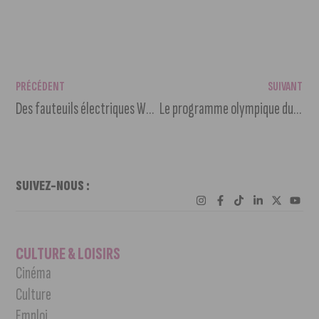
PRÉCÉDENT
SUIVANT
Des fauteuils électriques WHILL en libre-service pour visiter Dijon
Le programme olympique du 8 août à la fan zone du Jardin Darcy
SUIVEZ-NOUS :
CULTURE & LOISIRS
Cinéma
Culture
Emploi