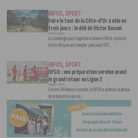
INFOS
,
SPORT
Faire le tour de la Côte-d’Or à vélo en
trois jours : le défi de Victor Bosoni
5 AOÛT, 2026
Le challenge que s’apprête à relever l’ultra-cycliste
Victor Bosoni est simple : parcourir 571...
INFOS
,
SPORT
DFCO : une préparation sereine avant
le grand retour en Ligue 2
3 AOÛT, 2026
Contre l’AS Nancy Lorraine, le DFCO a achevé sa phase
de préparation par un...