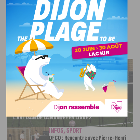
Crédit photo :
Depositphotos
J'AIME LE DFCO
DFCO : RENCONTRE AVEC PIERRE-HENRI DEBALLON,
L’ARTISAN DE LA MONTÉE EN LIGUE 2
INFOS
,
SPORT
DFCO : Rencontre avec Pierre-Henri