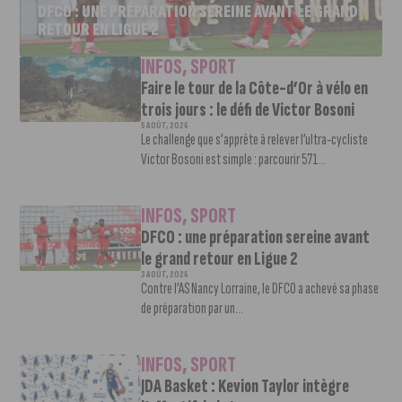
DFCO : UNE PRÉPARATION SEREINE AVANT LE GRAND
RETOUR EN LIGUE 2
INFOS
,
SPORT
Faire le tour de la Côte-d’Or à vélo en
trois jours : le défi de Victor Bosoni
5 AOÛT, 2026
Le challenge que s’apprête à relever l’ultra-cycliste
Victor Bosoni est simple : parcourir 571...
INFOS
,
SPORT
DFCO : une préparation sereine avant
le grand retour en Ligue 2
3 AOÛT, 2026
Contre l’AS Nancy Lorraine, le DFCO a achevé sa phase
de préparation par un...
INFOS
,
SPORT
JDA Basket : Kevion Taylor intègre