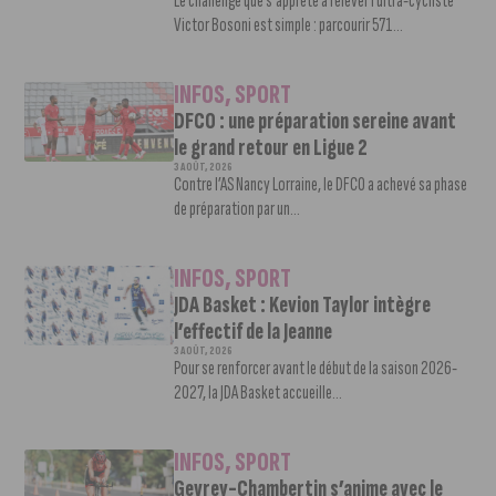
Le challenge que s’apprête à relever l’ultra-cycliste
Victor Bosoni est simple : parcourir 571...
INFOS
,
SPORT
DFCO : une préparation sereine avant
le grand retour en Ligue 2
3 AOÛT, 2026
Contre l’AS Nancy Lorraine, le DFCO a achevé sa phase
de préparation par un...
INFOS
,
SPORT
JDA Basket : Kevion Taylor intègre
l’effectif de la Jeanne
3 AOÛT, 2026
Pour se renforcer avant le début de la saison 2026-
2027, la JDA Basket accueille...
INFOS
,
SPORT
Gevrey-Chambertin s’anime avec le