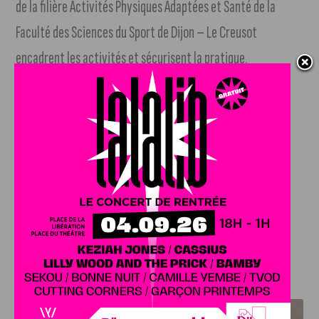
de la filière Activités Physiques Adaptées et Santé de la
Faculté des Sciences du Sport de Dijon – Le Creusot
encadrent les activités et sécurisent la pratique.
Ce parcours est ouvert à tous à partir de 8 ans.
L’équipe la plus régulière qui aura enchaîné le plus
rapidement les parcours sera déclarée vainqueur !
Les inscriptions pour la 16è édition du Raid de l’uB sont
ouvertes sur :
http://raiddelub.wix.com/staps
J'AIME LE DFCO