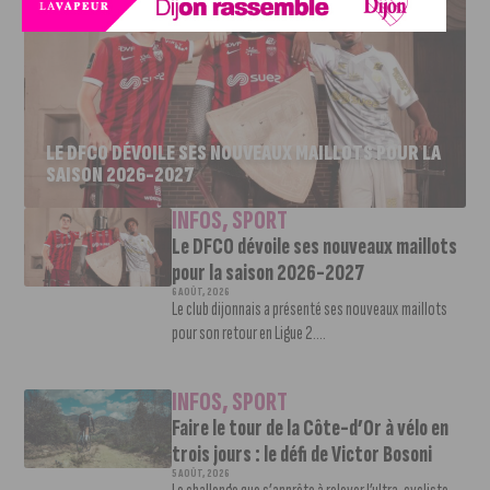
LE DFCO DÉVOILE SES NOUVEAUX MAILLOTS POUR LA
SAISON 2026-2027
INFOS
,
SPORT
Le DFCO dévoile ses nouveaux maillots
pour la saison 2026-2027
6 AOÛT, 2026
Le club dijonnais a présenté ses nouveaux maillots
pour son retour en Ligue 2....
INFOS
,
SPORT
Faire le tour de la Côte-d’Or à vélo en
trois jours : le défi de Victor Bosoni
5 AOÛT, 2026