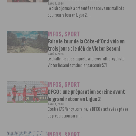
6 AOÛT, 2026
Le club dijonnais a présenté ses nouveaux maillots
pour son retour en Ligue 2....
INFOS
,
SPORT
Faire le tour de la Côte-d’Or à vélo en
trois jours : le défi de Victor Bosoni
5 AOÛT, 2026
Le challenge que s’apprête à relever l’ultra-cycliste
Victor Bosoni est simple : parcourir 571...
INFOS
,
SPORT
DFCO : une préparation sereine avant
le grand retour en Ligue 2
3 AOÛT, 2026
Contre l’AS Nancy Lorraine, le DFCO a achevé sa phase
de préparation par un...
INFOS
,
SPORT