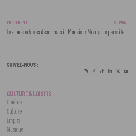
PRÉCÉDENT
SUIVANT
Les bacs arborés désormais installés rue de la Liberté
Monsieur Moutarde parmi les 100 meilleurs bars de France
SUIVEZ-NOUS :
CULTURE & LOISIRS
Cinéma
Culture
Emploi
Musique