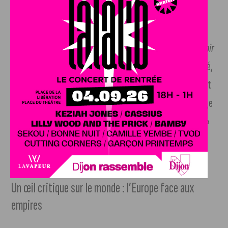
l’avenir.
«
C’est celui qui a le plus de capacité aujourd’hui pour pouvoir
être le mieux prêt au mois de mars prochain
», a-t-il affirmé,
soulignant que ses trois ans passés à Matignon constituent
un atout majeur. Il a cependant mis en garde contre le piège
des primaires, qu’il juge responsables de la «
décapitation
»
passée de sa famille politique par la violence fraternelle
qu’elles engendrent.
Un œil critique sur le monde : l’Europe face aux
empires