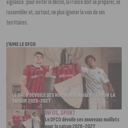
vigilance : pour éviter le déclin, la France doit se préparer, se
rassembler et, surtout, ne plus ignorer la voix de ses
territoires.
J'AIME LE DFCO
LE DFCO DÉVOILE SES NOUVEAUX MAILLOTS POUR LA
SAISON 2026-2027
INFOS
,
SPORT
Le DFCO dévoile ses nouveaux maillots
pour la saison 2026-2027