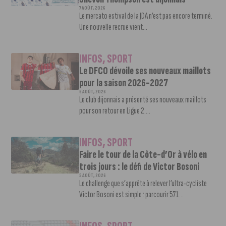
7 AOÛT, 2026
Le mercato estival de la JDA n’est pas encore terminé.
Une nouvelle recrue vient...
INFOS
,
SPORT
Le DFCO dévoile ses nouveaux maillots
pour la saison 2026-2027
6 AOÛT, 2026
Le club dijonnais a présenté ses nouveaux maillots
pour son retour en Ligue 2....
INFOS
,
SPORT
Faire le tour de la Côte-d’Or à vélo en
trois jours : le défi de Victor Bosoni
5 AOÛT, 2026
Le challenge que s’apprête à relever l’ultra-cycliste
Victor Bosoni est simple : parcourir 571...