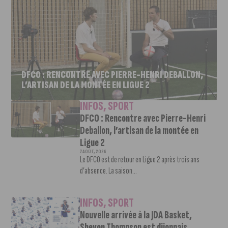
DFCO : RENCONTRE AVEC PIERRE-HENRI DEBALLON,
L’ARTISAN DE LA MONTÉE EN LIGUE 2
INFOS
,
SPORT
DFCO : Rencontre avec Pierre-Henri
Deballon, l’artisan de la montée en
Ligue 2
7 AOÛT, 2026
Le DFCO est de retour en Ligue 2 après trois ans
d’absence. La saison...
INFOS
,
SPORT
Nouvelle arrivée à la JDA Basket,
Shevon Thompson est dijonnais