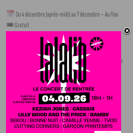
Du 4 décembre (après-midi) au 7 décembre – Au Flux
🎟 Gratuit
Atelier dégustation : Saveurs du Mexique
Un voyage sensoriel pour découvrir les bases gustatives de
la cuisine mexicaine.
5 décembre
Atelier payant (infos : « En savoir plus »)
Atelier dégustation et atelier cuisine : Le vrai Taco
Pour comprendre et réaliser le taco authentique, loin des