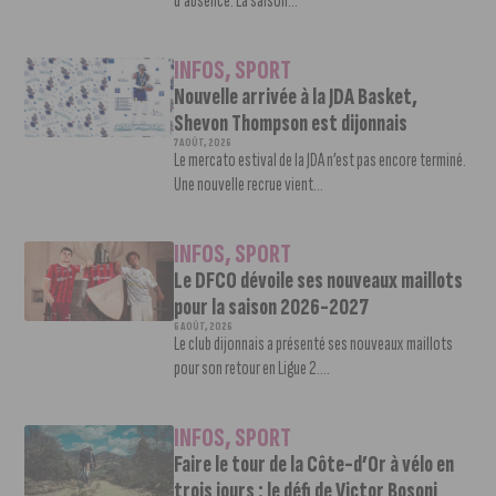
d’absence. La saison...
INFOS
,
SPORT
Nouvelle arrivée à la JDA Basket,
Shevon Thompson est dijonnais
7 AOÛT, 2026
Le mercato estival de la JDA n’est pas encore terminé.
Une nouvelle recrue vient...
INFOS
,
SPORT
Le DFCO dévoile ses nouveaux maillots
pour la saison 2026-2027
6 AOÛT, 2026
Le club dijonnais a présenté ses nouveaux maillots
pour son retour en Ligue 2....
INFOS
,
SPORT
Faire le tour de la Côte-d’Or à vélo en
trois jours : le défi de Victor Bosoni