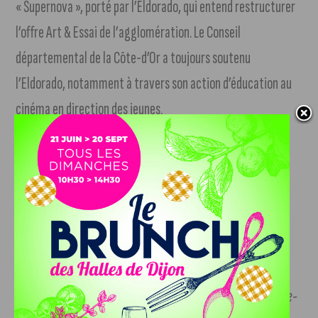
« Supernova », porté par l’Eldorado, qui entend restructurer
l’offre Art & Essai de l’agglomération. Le Conseil
départemental de la Côte-d’Or a toujours soutenu
l’Eldorado, notamment à travers son action d’éducation au
cinéma en direction des jeunes.
La décision de la CDACinéma de ce jour est donc une
excellente nouvelle pour l’attractivité du centre-ville de
Dijon, ses commerces et ses habitants. N’en déplaise aux
amis de François Rebsamen, clairement désavoués lors de
cette réunion.
Communiqué de presse du Conseil départemental de la Côte-