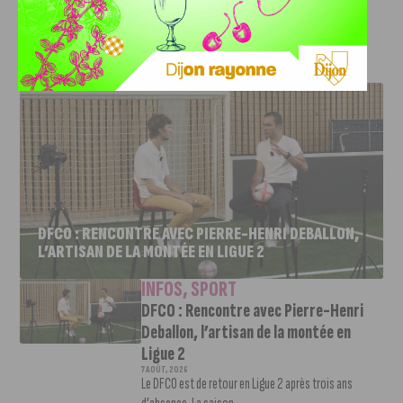
d’Or
J'AIME LE DFCO
DFCO : RENCONTRE AVEC PIERRE-HENRI DEBALLON,
L’ARTISAN DE LA MONTÉE EN LIGUE 2
INFOS
,
SPORT
DFCO : Rencontre avec Pierre-Henri
Deballon, l’artisan de la montée en
Ligue 2
7 AOÛT, 2026
Le DFCO est de retour en Ligue 2 après trois ans