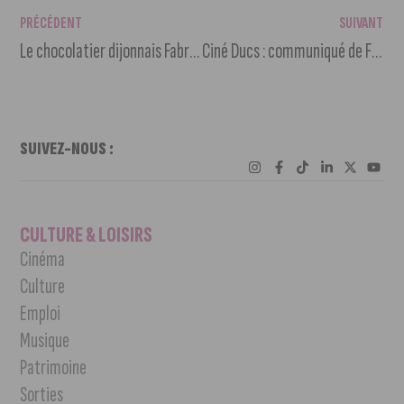
PRÉCÉDENT
SUIVANT
Le chocolatier dijonnais Fabrice Gillotte ouvre une boutique à Dubaï
Ciné Ducs : communiqué de François Rebsamen suite à la décision de la CDACinéma
SUIVEZ-NOUS :
CULTURE & LOISIRS
Cinéma
Culture
Emploi
Musique
Patrimoine
Sorties