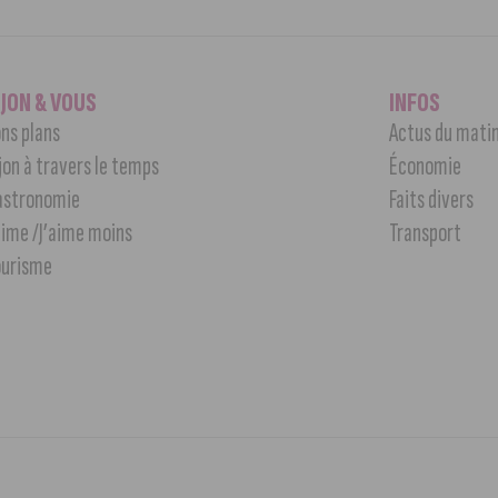
IJON & VOUS
INFOS
ns plans
Actus du mati
jon à travers le temps
Économie
astronomie
Faits divers
aime /J’aime moins
Transport
ourisme