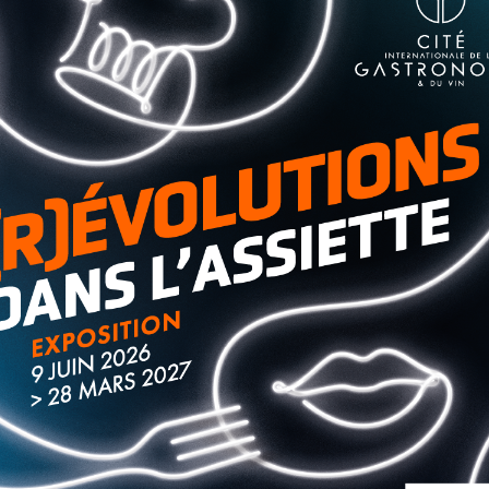
, avec Mathieu Amalric, Josiane Balasko, Mélanie Thierry
roise un soir une jeune femme qui lui adresse un seul
même ». Tralala a t-il rêvé ? Il quitte la capitale et finit