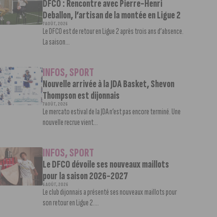
DFCO : Rencontre avec Pierre-Henri
Deballon, l’artisan de la montée en Ligue 2
7 AOÛT, 2026
Le DFCO est de retour en Ligue 2 après trois ans d’absence.
La saison...
INFOS
,
SPORT
Nouvelle arrivée à la JDA Basket, Shevon
Thompson est dijonnais
7 AOÛT, 2026
Le mercato estival de la JDA n’est pas encore terminé. Une
nouvelle recrue vient...
INFOS
,
SPORT
Le DFCO dévoile ses nouveaux maillots
pour la saison 2026-2027
6 AOÛT, 2026
Le club dijonnais a présenté ses nouveaux maillots pour
son retour en Ligue 2....