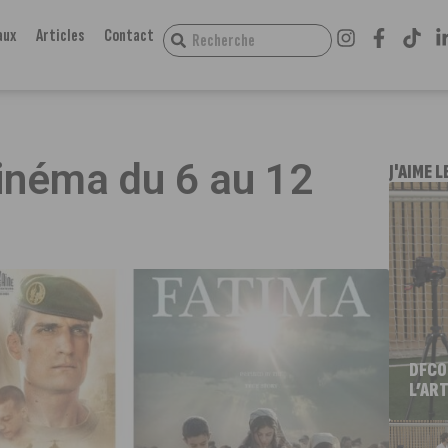
aux
Articles
Contact
inéma du 6 au 12
J'AIME L
DFCO
L’ART