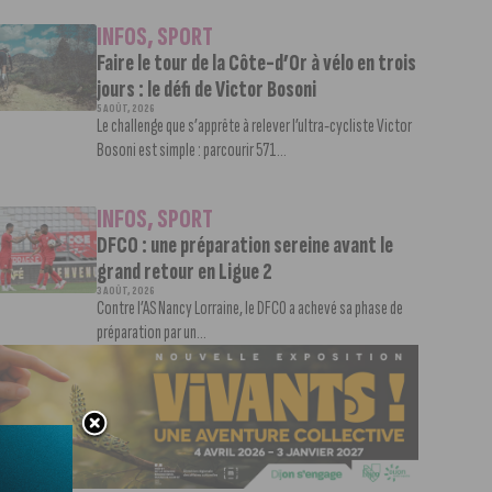
INFOS
,
SPORT
Faire le tour de la Côte-d’Or à vélo en trois
jours : le défi de Victor Bosoni
5 AOÛT, 2026
Le challenge que s’apprête à relever l’ultra-cycliste Victor
Bosoni est simple : parcourir 571...
INFOS
,
SPORT
DFCO : une préparation sereine avant le
grand retour en Ligue 2
3 AOÛT, 2026
Contre l’AS Nancy Lorraine, le DFCO a achevé sa phase de
préparation par un...