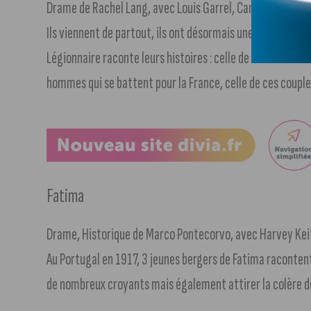
Drame de Rachel Lang, avec Louis Garrel, Camille Cottin, 
Ils viennent de partout, ils ont désormais une chose en c
Légionnaire raconte leurs histoires : celle de ces femmes 
hommes qui se battent pour la France, celle de ces couples
Fatima
Drame, Historique de Marco Pontecorvo, avec Harvey Keite
Au Portugal en 1917, 3 jeunes bergers de Fatima racontent
de nombreux croyants mais également attirer la colère d