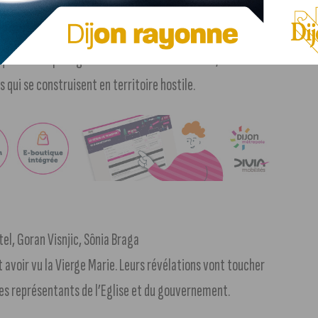
Ina Marija Bartaité
ommun : la Légion Étrangère, leur nouvelle famille. Mon
qui luttent pour garder leur amour bien vivant, celle de ces
 qui se construisent en territoire hostile.
l, Goran Visnjic, Sônia Braga
 avoir vu la Vierge Marie. Leurs révélations vont toucher
es représentants de l’Eglise et du gouvernement.