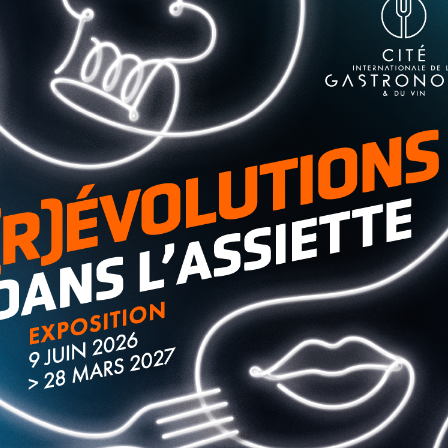
sation à la visibilité des usagers et de la
 signalisation… Du 14 au 21 octobre, la Prévention
ibiliser les usagers de la route à l’importance d’une bonne
vu, tel est le principe, en plus des gestes et réflexes
our tout usager de la route (véhicules, vélos,
urts à l’approche de l’hiver. Pour rappel, en 2022, 42 % des
ational interministériel de la sécurité routière.