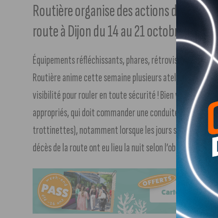
Routière organise des actions de sensibili
route à Dijon du 14 au 21 octobre.
Équipements réfléchissants, phares, rétroviseurs, feux de
Routière anime cette semaine plusieurs ateliers pour sens
visibilité pour rouler en toute sécurité ! Bien voir et être 
appropriés, qui doit commander une conduite sécurisante p
trottinettes), notamment lorsque les jours se font plus co
décès de la route ont eu lieu la nuit selon l’observatoire n