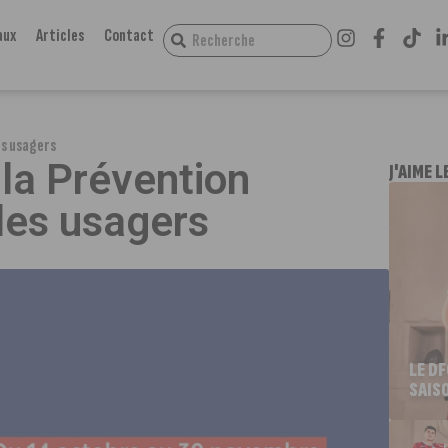
aux
Articles
Contact
les usagers
: la Prévention
J'AIME L
 les usagers
LE D
SAIS