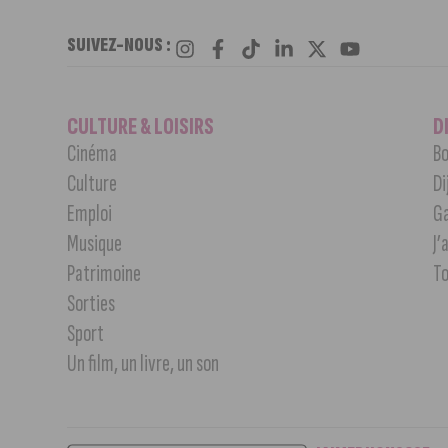
SUIVEZ-NOUS :
CULTURE & LOISIRS
D
Cinéma
Bo
Culture
Di
Emploi
G
Musique
J’
Patrimoine
T
Sorties
Sport
Un film, un livre, un son