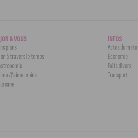
IJON & VOUS
INFOS
ns plans
Actus du mati
jon à travers le temps
Économie
astronomie
Faits divers
aime /J’aime moins
Transport
ourisme