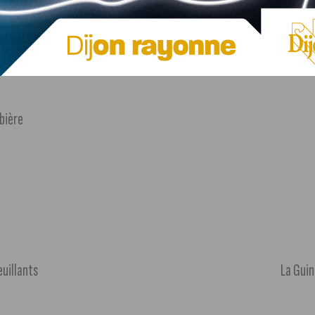
ijon et sa métropole.
mbière
euillants
La Gui