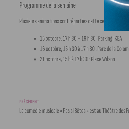
Programme de la semaine
Plusieurs animations sont réparties cette semaine dans D
15 octobre, 17 h 30 – 19 h 30 : Parking IKEA
16 octobre, 15 h 30 à 17 h 30 : Parc de la Colo
21 octobre, 15 h à 17 h 30 : Place Wilson
PRÉCÉDENT
La comédie musicale « Pas si Bêtes » est au Théâtre des F