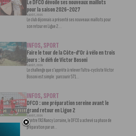
Le DFCO dévoile ses nouveaux maillots
pour la saison 2026-2027
6 AOÛT, 2026
Le club dijonnais a présenté ses nouveaux maillots pour
son retour en Ligue 2....
INFOS
,
SPORT
Faire le tour de la Côte-d’Or à vélo en trois
jours : le défi de Victor Bosoni
5 AOÛT, 2026
Le challenge que s’apprête à relever l’ultra-cycliste Victor
Bosoni est simple : parcourir 571...
INFOS
,
SPORT
DFCO : une préparation sereine avant le
grand retour en Ligue 2
3 AOÛT, 2026
Contre l’AS Nancy Lorraine, le DFCO a achevé sa phase de
préparation par un...